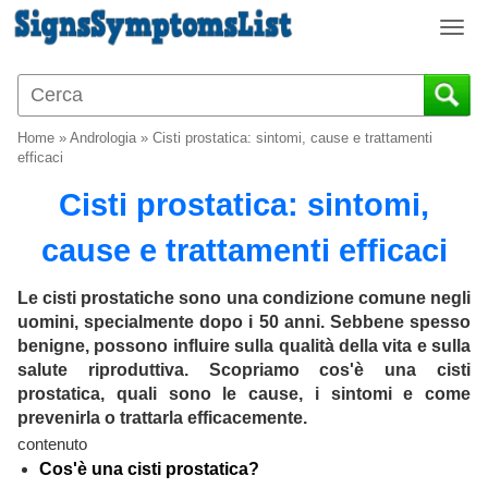
T
o
g
g
l
Home
»
Andrologia
»
Cisti prostatica: sintomi, cause e trattamenti
e
efficaci
n
Cisti prostatica: sintomi,
a
v
cause e trattamenti efficaci
i
g
a
Le cisti prostatiche sono una condizione comune negli
t
uomini, specialmente dopo i 50 anni. Sebbene spesso
i
benigne, possono influire sulla qualità della vita e sulla
o
salute riproduttiva. Scopriamo cos'è una cisti
n
prostatica, quali sono le cause, i sintomi e come
prevenirla o trattarla efficacemente.
contenuto
Cos'è una cisti prostatica?