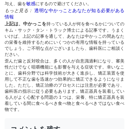
与え、歯を
敏感
にするので避けてください。
もっと見る：
透明な中かっことあなたが知る必要がある
情報
上記は、中かっこを
持っている人が何を食べるかについての
キム・サック・タン・トラック博士による記事です。うまく
いけば、上記の記事を通して、あなたは中かっこの間あなた
の栄養を維持するためにいくつかの有用な情報を持っている
でしょう。ご不明な点がございましたら、歯科医にご相談く
ださい。
歪んだ歯と反対咬合は、多くの人が自意識過剰になり、審美
性だけでなく咀嚼機能にも影響を与える症状です。幸いなこ
とに、歯科分野では科学技術が大きく進歩し、矯正装置を使
用して不正な歯を迅速かつ効果的に矯正できるようになりま
した。ただし、矯正治療のプロセスには注意が必要であり、
歯科医の指示に従う必要もあります。矯正器具を装着してい
る人がよく心配する問題の 1 つは、栄養、特に矯正器具を装
着している間に食べるべき食べ物と食べるべきではない食べ
物です。