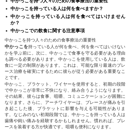
中かっこを持つ人々のための食事療法の重要性
中かっこを持っている人は何を食べますか？
中かっこを持っている人は何を食べてはいけません
か？
中かっこでの飲食に関する注意事項
中かっこを持つ人々のための食事療法の重要性
中かっこを
持っている人が何を食べ、何を食べてはいけない
かを学ぶ前に。次に、中かっこで食事を守る必要がある理由
も調べる必要があります。中かっこを使用している人は、飲
食に一定の制限があります。これは、可能な限り最速のブレ
ース治療を確実にするために彼らが従う必要がある重要なこ
とです。
中かっこ、ブラケット、ワイヤーを使用すると、初期の段階
で中かっこが非常に不快になり、絡み合うようになります。
その結果、彼らは食事、咀嚼、コミュニケーションが困難に
なります。さらに、アーチワイヤーは、ブレースが痛みを引
き起こした後、ブラケットに影響を与える可能性がありま
す。なじみのない初期段階では、中かっこを持っている人は
歯痛や鈍い痛みを経験するかもしれません。慣れれば、ブレ
ースを装着する方が快適です。咀嚼も便利になります。