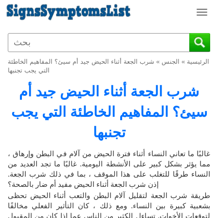
T
o
g
g
l
الرئيسية
»
الجنس
»
شرب الجعة أثناء الحيض جيد أم سيئ؟ المفاهيم الخاطئة
e
التي يجب تجنبها
n
شرب الجعة أثناء الحيض جيد أم
a
v
سيئ؟ المفاهيم الخاطئة التي يجب
i
g
تجنبها
a
t
i
غالبًا ما تعاني النساء أثناء فترة الحيض من آلام في البطن وإرهاق ،
o
مما يؤثر بشكل كبير على الأنشطة اليومية. غالبًا ما تجد العديد من
n
النساء طرقًا للتغلب على هذا الموقف ، بما في ذلك شرب الجعة.
إذن شرب الجعة أثناء الحيض مفيد أم ضار بالصحة؟
طريقة شرب الجعة لتقليل آلام البطن والتعب أثناء الحيض تحظى
بشعبية كبيرة بين النساء. ومع ذلك ، كان التأثير الفعلي مخالفًا
لتوقعات الأخوات. تساءل الكثير من الناس عما إذا كان من المقبول