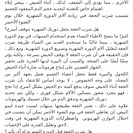
الأخرى ، مما يؤدي إلى الضعف. لذلك ، أثناء الحيض ، ينبغي إيلاء
اهتمام خاص للتغذية لتجديد حجم الدم المفقود للجسم.
يتسبب شرب الجعة في زيادة آلام الدورة الشهرية خلال يوم
الضوء الأحمر
هل شرب الجعة يجعل دورتك الشهرية تتوقف أسرع؟
كثيرًا ما ينصح الأطباء النساء بعدم استخدام المنبهات في يوم الدورة
الشهرية ، بينما غالبًا ما تستخدم العديد من النساء طريقة شرب
الجعة لتقليل آلام الدورة الشهرية وتسريع الدورة الشهرية. ومع ذلك ،
فإن الحقيقة هي أن شرب الجعة لا يوقف الحيض بسرعة ، ولكنه يؤثر
سلبًا أيضًا على الصحة. والسبب أن البيرة لديها القدرة على تحفيز
الجهاز العصبي على إنتاج هرمونات ضارة أثناء الحيض.
الكحول والبيرة فقط تجعل أعضاء الجسم تعمل بجهد أكبر من
المعتاد. على وجه الخصوص ، لا يوجد أساس للاعتقاد بأن شرب
الجعة أثناء الحيض سوف يدفع كمية دم الحيض بشكل أسرع. إذا نجح
، فهو مجرد شعور بتسكين الآلام بشكل فوري ، ولكن يتم تحديد
دورتك الشهرية وتدفق الدم من خلال جسمك والهرمونات.
علاوة على ذلك ، تعتبر الجعة بطبيعتها منبهات ليست جيدة لنمو
البيض. إن تعاطي الجعة في يوم الضوء الأحمر يمكن أن يتسبب في
اختلال التوازن الهرموني
واضطرابات الدورة الشهرية
في وقت
لاحق وتقليل القدرة على الإخصاب.
هل شرب الجعة قبل الدورة الشهرية له أي تأثير؟