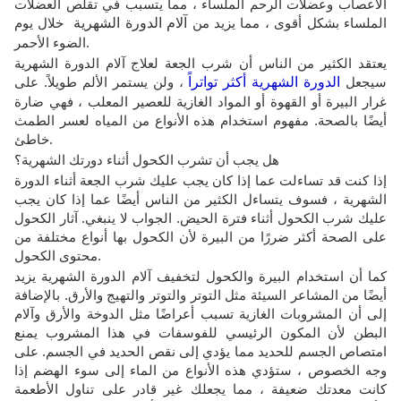
الأعصاب وعضلات الرحم الملساء ، مما يتسبب في تقلص العضلات
الملساء بشكل أقوى ، مما يزيد من
آلام الدورة الشهرية
خلال يوم
الضوء الأحمر.
يعتقد الكثير من الناس أن شرب الجعة لعلاج آلام الدورة الشهرية
سيجعل
الدورة الشهرية أكثر تواتراً
، ولن يستمر الألم طويلاً. على
غرار البيرة أو القهوة أو المواد الغازية للعصير المعلب ، فهي ضارة
أيضًا بالصحة. مفهوم استخدام هذه الأنواع من المياه لعسر الطمث
خاطئ.
هل يجب أن تشرب الكحول أثناء دورتك الشهرية؟
إذا كنت قد تساءلت عما إذا كان يجب عليك شرب الجعة أثناء الدورة
الشهرية ، فسوف يتساءل الكثير من الناس أيضًا عما إذا كان يجب
عليك شرب الكحول أثناء فترة الحيض. الجواب لا ينبغي. آثار الكحول
على الصحة أكثر ضررًا من البيرة لأن الكحول بها أنواع مختلفة من
محتوى الكحول.
كما أن استخدام البيرة والكحول لتخفيف آلام الدورة الشهرية يزيد
أيضًا من المشاعر السيئة مثل التوتر والتوتر والتهيج والأرق. بالإضافة
إلى أن المشروبات الغازية تسبب أعراضًا مثل الدوخة والأرق وآلام
البطن لأن المكون الرئيسي للفوسفات في هذا المشروب يمنع
امتصاص الجسم للحديد مما يؤدي إلى نقص الحديد في الجسم. على
وجه الخصوص ، ستؤدي هذه الأنواع من الماء إلى سوء الهضم إذا
كانت معدتك ضعيفة ، مما يجعلك غير قادر على تناول الأطعمة