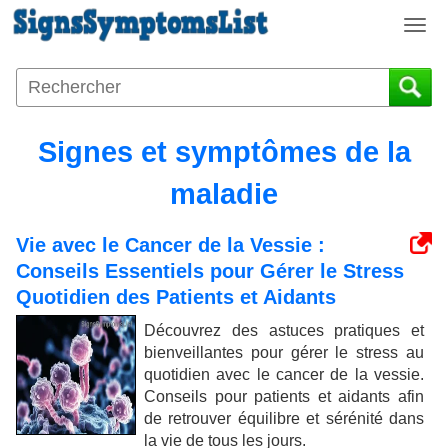
T
o
g
g
l
e
Signes et symptômes de la
n
a
maladie
v
i
Vie avec le Cancer de la Vessie :
g
Conseils Essentiels pour Gérer le Stress
a
t
Quotidien des Patients et Aidants
i
Découvrez des astuces pratiques et
o
bienveillantes pour gérer le stress au
n
quotidien avec le cancer de la vessie.
Conseils pour patients et aidants afin
de retrouver équilibre et sérénité dans
la vie de tous les jours.