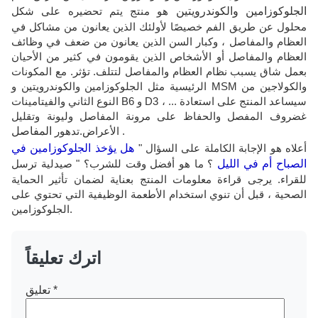
الجلوكوزامين والكوندرويتين
هو منتج يتم تحضيره على شكل
محلول عن طريق الفم خصيصًا لأولئك الذين يعانون من مشاكل في
العظام والمفاصل ، وكبار السن الذين يعانون من ضعف في وظائف
العظام والمفاصل أو الأشخاص الذين يقومون في كثير من الأحيان
بعمل شاق يسبب نظام العظام والمفاصل لتتلف. تؤثر. مع المكونات
الرئيسية مثل الجلوكوزامين والكوندرويتين و MSM والكولاجين من
النوع الثاني والفيتامينات B6 و D3 ، ... سيساعد المنتج على استعادة
غضروف المفصل والحفاظ على مرونة المفاصل وليونة وتقليل
.
الأعراض.تدهور
المفاصل
أعلاه هو الإجابة الكاملة على السؤال "
هل يؤخذ الجلوكوزامين في
الصباح أم في الليل
؟ ما هو أفضل وقت للشرب؟ " صيدلية ترسل
للقراء. يرجى قراءة معلومات المنتج بعناية لضمان تأثير الحماية
الصحية ، قبل أن تنوي استخدام الأطعمة الوظيفية التي تحتوي على
الجلوكوزامين.
اترك تعليقاً
*
تعليق