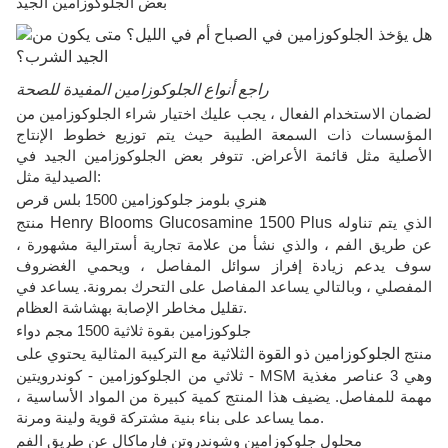
بعض الجلوكوزامين الجيد
راجع أنواع الجلوكوزامين المفيدة للصحة
لضمان الاستخدام الفعال ، يجب عليك اختيار شراء الجلوكوزامين من
المؤسسات ذات السمعة الطيبة حيث يتم توزيع خطوط الإنتاج
الأصلية مثل قائمة الأعراض. تتوفر بعض الجلوكوزامين الجيد في
الصيدلية مثل:
هنري بلومز جلوكوزامين 1500 بلس قرص
الذي يتم تناوله
Henry Blooms Glucosamine 1500 Plus
منتج
عن طريق الفم ، والذي نشأ من علامة تجارية أسترالية مشهورة ،
سوف يدعم زيادة إفراز سوائل المفاصل ، ويحمي الغضروف
المفصلي ، وبالتالي يساعد المفاصل على التحرك بمرونة. يساعد في
تقليل مخاطر الإصابة بهشاشة العظام.
جلوكوزامين بقوة ثلاثية 1500 مجم دواء
منتج
الجلوكوزامين ذو القوة الثلاثية
مع التركيبة المثالية يحتوي على
ثلاثي من الجلوكوزامين - كوندرويتين - MSM وهي 3 عناصر مغذية
مهمة للمفاصل. يضيف هذا المنتج كمية كبيرة من المواد الأساسية ،
مما يساعد على بناء بنية مشتركة قوية ولينة ومرنة.
محلول جلوكوزامين وشوندروتن فارماكال عن طريق الفم