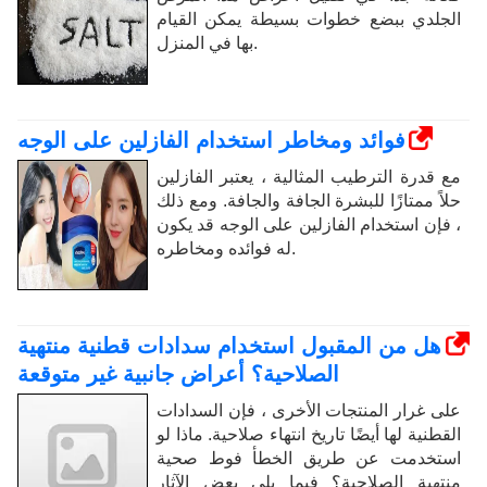
الجلدي ببضع خطوات بسيطة يمكن القيام
بها في المنزل.
فوائد ومخاطر استخدام الفازلين على الوجه
مع قدرة الترطيب المثالية ، يعتبر الفازلين
حلاً ممتازًا للبشرة الجافة والجافة. ومع ذلك
، فإن استخدام الفازلين على الوجه قد يكون
له فوائده ومخاطره.
هل من المقبول استخدام سدادات قطنية منتهية
الصلاحية؟ أعراض جانبية غير متوقعة
على غرار المنتجات الأخرى ، فإن السدادات
القطنية لها أيضًا تاريخ انتهاء صلاحية. ماذا لو
استخدمت عن طريق الخطأ فوط صحية
منتهية الصلاحية؟ فيما يلي بعض الآثار