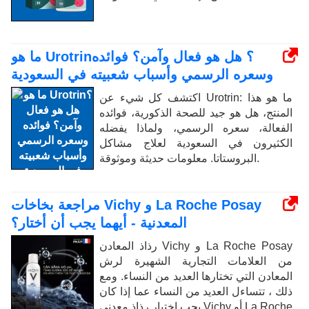
ما هو Urotrin؟ هل هو فعال وآمن؟ فوائده
وسعره الرسمي وأسباب شعبيته في السعودية
اكتشف كل شيء عن Urotrin: ما هو هذا
المنتج، هل هو جيد للصحة الذكورية، فوائده
الفعالة، سعره الرسمي، ولماذا يفضله
الكثيرون في السعودية لعلاج مشاكل
البروستاتا. معلومات حديثة وموثوقة.
مراجعة بخاخات Vichy و La Roche Posay
المعدنية - أيهما يجب أن أختار؟
رذاذ المعادن Vichy و La Roche Posay
من العلامات التجارية الشهيرة لرش
المعادن التي تختارها العديد من النساء. ومع
ذلك ، تتساءل العديد من النساء عما إذا كان
يجب اختيار رذاذ معدني Vichy أو La Roche