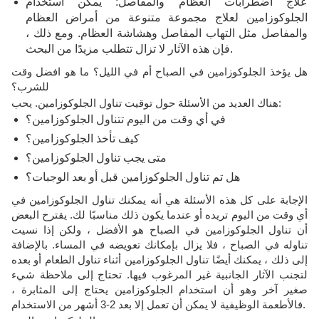
علاج اضطرابات العظام والمفاصل: يمكن استخدام
الجلوكوزامين لعلاج مجموعة متنوعة من أمراض العظام
والمفاصل مثل
التهاب المفاصل
وهشاشة العظام. ومع ذلك ،
فإن هذه الآثار لا تزال تتطلب مزيدًا من البحث.
هل يؤخذ الجلوكوزامين في الصباح أم في الليل؟ ما هو افضل وقت
للشرب؟
هناك العديد من الأسئلة حول توقيت تناول الجلوكوزامين. يحب:
في أي وقت من اليوم تتناول الجلوكوزامين؟
كيف تأخذ الجلوكوزامين؟
متى يجب تناول الجلوكوزامين؟
هل تم تناول الجلوكوزامين قبل أو بعد الوجبات؟
الإجابة على كل هذه الأسئلة هي أنه يمكنك تناول الجلوكوزامين في
أي وقت من اليوم تريده أو عندما يكون ذلك مناسبًا لك. يقترح البعض
أن تناول الجلوكوزامين في الصباح هو الأفضل ، ولكن إذا نسيت
تناوله في الصباح ، فلا يزال بإمكانك تعويضه في المساء. بالإضافة
إلى ذلك ، يمكنك أيضًا تناول الجلوكوزامين أثناء تناول الطعام أو بعده
لتجنب الآثار الجانبية غير المرغوب فيها. تحتاج إلى ملاحظة شيء
صغير آخر وهو أن استخدام الجلوكوزامين يحتاج إلى المثابرة ،
فالأطعمة الوظيفية لا يمكن أن تعمل إلا بعد 2-3 أشهر من الاستخدام.