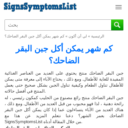
T
o
g
g
l
الرئيسية
»
لي أن أكون
»
كم شهر يمكن أكل جبن البقر الضاحك؟
e
n
كم شهر يمكن أكل جبن البقر
a
v
الضاحك؟
i
g
جبن البقر الضاحك منتج يحتوي على العديد من العناصر الغذائية
a
المفيدة للغاية للأطفال. ومع ذلك ، يحتاج الآباء إلى معرفة متى يمكن
t
للأطفال تناول الطعام وكيفية تناول الجبن بشكل صحيح حتى يعمل
i
المنتج في أفضل حالاته.
o
جبن البقر الضاحك منتج رائع مصنوع من الحليب كمكون رئيسي ، له
n
رائحة دهنية ، لذا فهو محبوب من قبل العديد من الأطفال. ومع ذلك ،
هناك العديد من الآباء يتساءلون عما إذا كان يمكن أكل جبن البقر
الضاحك بعمر الشهر؟ دعنا نتعلم المزيد عن هذا مع
SignsSymptomsList من خلال المقالة أدناه.