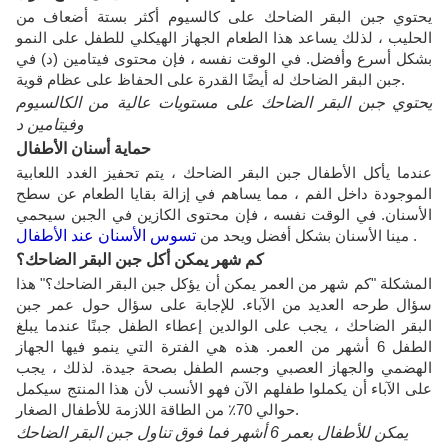
يحتوي جبن البقر الضاحك على كالسيوم أكثر بستة أضعاف من
الحليب ، لذلك يساعد هذا الطعام الجهاز الهيكلي للطفل على النمو
بشكل أسرع وأفضل. في الوقت نفسه ، فإن محتوى فيتامين (د) في
جبن البقر الضاحك له أيضًا القدرة على الحفاظ على عظام قوية.
يحتوي جبن البقر الضاحك على مستويات عالية من الكالسيوم
وفيتامين د
حماية أسنان الأطفال
عندما يأكل الأطفال جبن البقر الضاحك ، يتم تحفيز الغدد اللعابية
الموجودة داخل الفم ، مما يساهم في إزالة بقايا الطعام عن سطح
الأسنان. في الوقت نفسه ، فإن محتوى الكازين في الجبن سيحمي
.
مينا الأسنان بشكل أفضل ويحد من
تسوس الأسنان عند الأطفال
كم شهر يمكن أكل جبن البقر الضاحك؟
المشكلة "كم شهر من العمر يمكن أن يؤكل جبن البقر الضاحك؟" هذا
سؤال طرحه العديد من الآباء. للإجابة على سؤال حول عمر جبن
البقر الضاحك ، يجب على الوالدين إعطاء الطفل جبنًا عندما يبلغ
الطفل 6 أشهر من العمر. هذه هي الفترة التي ينمو فيها الجهاز
الهضمي والجهاز العصبي وجسم الطفل بصحة جيدة. لذلك ، يجب
على الآباء أن يكملوا طفلهم الآن فهو الأنسب لأن هذا المنتج سيكمل
حوالي 70٪ من الطاقة اللازمة للأطفال الصغار.
يمكن للأطفال بعمر 6 أشهر فما فوق تناول جبن البقر الضاحك