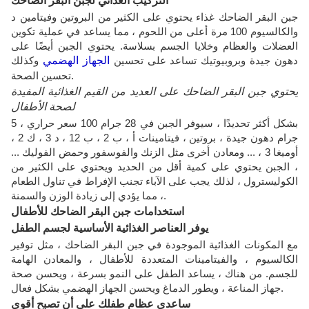
التركيب الغذائي لجبن البقر الضاحك
جبن البقر الضاحك غذاء يحتوي على الكثير من البروتين وفيتامين د
والكالسيوم 100 مرة أعلى من اللحوم ، مما يساعد في عملية تكوين
العضلات والعظام وخلايا الجسم بسلاسة. يحتوي الجبن أيضًا على
دهون جيدة وبروبيوتيك تساعد على تحسين
الجهاز الهضمي
وكذلك
تحسين الصحة.
يحتوي جبن البقر الضاحك على العديد من القيم الغذائية المفيدة
لصحة الأطفال
بشكل أكثر تحديدًا ، سيوفر الجبن في 28 جرام 100 سعر حراري ، 5
جرام دهون جيدة ، بروتين ، فيتامينات أ ، ب 2 ، ب 12 ، د 3 ، ك 2 ،
أوميغا 3 ، ... ومعادن أخرى مثل الزنك والفوسفور وحمض الفوليك ...
، الجبن يحتوي على كمية أقل من الحديد ويحتوي على الكثير من
الكوليسترول ، لذلك يجب على الآباء تجنب الإفراط في تناول الطعام
، مما يؤدي إلى زيادة الوزن والسمنة.
استخدامات جبن البقر الضاحك للأطفال
يوفر العناصر الغذائية الأساسية لجسم الطفل
مع المكونات الغذائية الموجودة في جبن البقر الضاحك ، مثل توفير
الكالسيوم ، والفيتامينات المتعددة للأطفال ، والمعادن الهامة
للجسم. من هناك ، يساعد الطفل على النمو بسرعة ، ويحسن صحة
جهاز المناعة ، ويطور الدماغ ويحسن الجهاز الهضمي بشكل فعال.
ساعدي عظام طفلك على أن تصبح أقوى