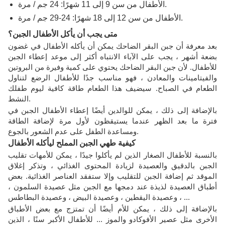
الأطفال من سن 9 إلى 11 شهرًا: 24 جم / مرة.
الأطفال من سن 12 إلى 18 شهرًا: 24-29 جم / مرة.
متى يجب أن يأكل الأطفال الجبن؟
بعد معرفة أن جبن البقر الضاحك يمكن أن يأكله الأطفال في غضون
بضعة أشهر ، يجب على الآباء الانتباه أكثر إلى موعد إعطاء الجبن
للأطفال. لأن جبن البقر الضاحك يحتوي على كمية وفيرة من البروتين
والفيتامينات والمعادن ، فهو مناسب جدًا للأطفال الرضع لتناول
الطعام في الصباح. سيضيف هذا الطعام طاقة كافية ليوم طفلك
النشط.
بالإضافة إلى ذلك ، يمكن للوالدين أيضًا إعطاء الأطفال الجبن في
فترة ما بعد الظهر عندما يستيقظون لأول مرة لإضافة الطاقة
ومساعدة الطفل على عدم الشعور بالجوع.
كيفية طهي الجبن المملح ليأكله الأطفال
بالنسبة للأطفال الصغار الذين لم يأكلوا جيدًا ، يمكن للأمهات تقليب
الجبن بالدقيق والعصيدة لزيادة المحتوى الغذائي ، وتذكر إغلاق
الموقد ثم إضافة الجبن للتقليب وإلا ستفقد العناصر الغذائية. بعض
أطباق العصيدة لذيذة عند دمجها مع الجبن مثل عصيدة السلمون ،
وعصيدة اليقطين ، وعصيدة البيض ، وعصيدة البطاطس ، ...
بالإضافة إلى ذلك ، يمكن للأم أيضًا أن تمتزج مع بعض الأطباق
الأخرى مثل عصير الأفوكادو والموز ... للأطفال الأكبر سنًا ، الذين