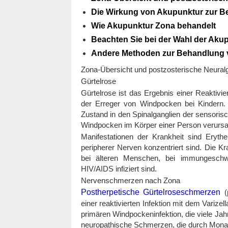
Die Wirkung von Akupunktur zur 
Wie Akupunktur Zona behandelt
Beachten Sie bei der Wahl der Aku
Andere Methoden zur Behandlung 
Zona-Übersicht und postzosterische Neuralg
Gürtelrose
Gürtelrose ist das Ergebnis einer Reaktivie
der Erreger von Windpocken bei Kindern. 
Zustand in den Spinalganglien der sensori
Windpocken im Körper einer Person verursac
Manifestationen der Krankheit sind Erythe
peripherer Nerven konzentriert sind. Die Kr
bei älteren Menschen, bei immungesch
HIV/AIDS infiziert sind.
Nervenschmerzen nach Zona
Postherpetische Gürtelroseschmerzen
(p
einer reaktivierten Infektion mit dem Varize
primären Windpockeninfektion, die viele Ja
neuropathische Schmerzen, die durch Mona