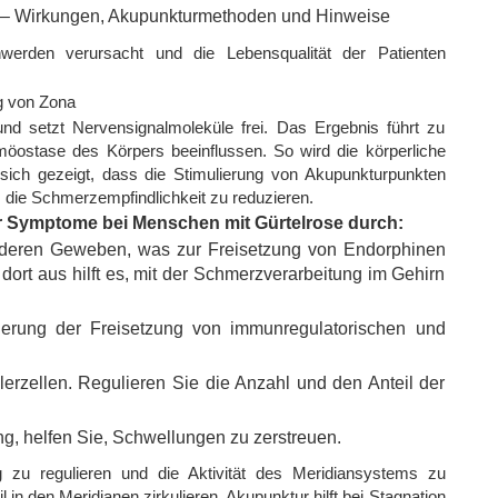
hwerden verursacht und die Lebensqualität der Patienten
g von Zona
nd setzt Nervensignalmoleküle frei. Das Ergebnis führt zu
öostase des Körpers beeinflussen. So wird die körperliche
 sich gezeigt, dass die Stimulierung von Akupunkturpunkten
, die Schmerzempfindlichkeit zu reduzieren.
er Symptome bei Menschen mit Gürtelrose durch:
nderen Geweben, was zur Freisetzung von Endorphinen
dort aus hilft es, mit der Schmerzverarbeitung im Gehirn
erung der Freisetzung von immunregulatorischen und
illerzellen. Regulieren Sie die Anzahl und den Anteil der
ng, helfen Sie, Schwellungen zu zerstreuen.
 zu regulieren und die Aktivität des Meridiansystems zu
l in den Meridianen zirkulieren. Akupunktur hilft bei Stagnation