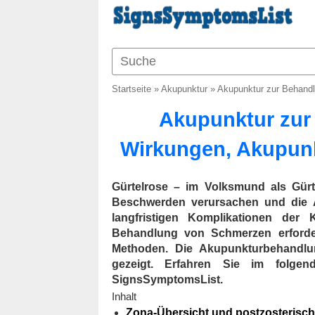
Startseite
»
Akupunktur
»
Akupunktur zur Behand
Akupunktur zur
Wirkungen, Akupun
Gürtelrose – im Volksmund als Gürte
Beschwerden verursachen und die Äs
langfristigen Komplikationen der
Behandlung von Schmerzen erforde
Methoden. Die Akupunkturbehandlu
gezeigt. Erfahren Sie im folge
SignsSymptomsList.
Inhalt
Zona-Übersicht und postzosterisch