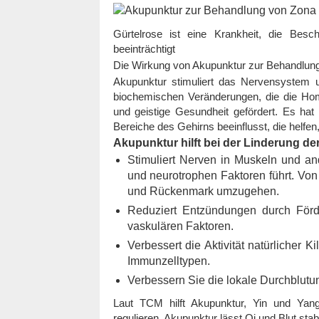
Gürtelrose ist eine Krankheit, die Besc
beeinträchtigt
Die Wirkung von Akupunktur zur Behandlun
Akupunktur stimuliert das Nervensystem u
biochemischen Veränderungen, die die Hom
und geistige Gesundheit gefördert. Es hat
Bereiche des Gehirns beeinflusst, die helfen
Akupunktur hilft bei der Linderung d
Stimuliert Nerven in Muskeln und a
und neurotrophen Faktoren führt. Von 
und Rückenmark umzugehen.
Reduziert Entzündungen durch Förd
vaskulären Faktoren.
Verbessert die Aktivität natürlicher K
Immunzelltypen.
Verbessern Sie die lokale Durchblutu
Laut TCM hilft Akupunktur, Yin und Yang
regulieren. Akupunktur lässt Qi und Blut stabi