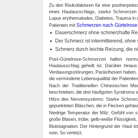
Zu den Risikofaktoren für eine postherpet
eines Hautausschlags, starke Schmerzen i
Lupus erythematodes, Diabetes, Trauma in
Patienten mit
Schmerzen nach Gürtelrose
Dauerschmerz ohne schmerzhafte Reiz
Der Schmerz ist intermittierend, ohn
Schmerz durch leichte Reizung, die n
Post-Gürtelrose-Schmerzen halten nor
Hautausschlag geheilt ist. Darüber hinau
Verdauungsstörungen, Parästhesien haben. 
die verminderte Lebensqualität der Patienten
Nach der Traditionellen Chinesischen 
beschrieben, die drei häufigsten Syndrome s
Hitze des Nervensystems: Starke Schmerze
gepunkteten Bläschen, die in Flecken gehäuf
Niedrige Temperatur der Milz: Gefühl von 
große Blasen, trübe, gelb-weiße Flüssigkeit, 
Blutstagnation: Der Hintergrund der Haut ist
sein. So verletzt.