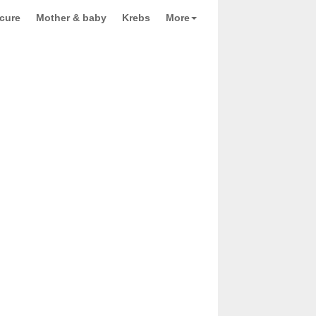
cure
Mother & baby
Krebs
More