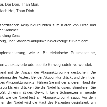
ai, Dai Don, Than Mon.
 Bach Hoi, Than Dinh.
spezifischen Akupunkturpunkten zum Klären von Hitze und
er Krankheit.
andlung Zona
ndig, über Standard-Akupunktur-Werkzeuge zu verfügen:
plementierung, wie z. B.: elektrische Pulsmaschine,
en autoklavierte oder sterile Einwegnadeln verwendet.
stand mit der Anzahl der Akupunkturpunkte gestochen. Die
fahrung des Arztes. Bei der Akupunktur drückt und dehnt der
des Akupunkturpunkts. Führen Sie mit der anderen Hand die
rpunkts ein, drücken Sie die Nadel langsam, stimulieren Sie
spürt, dh ein mäßiges Gewicht, keine Schmerzen im gerade
ürt, wie die Nadel fest am Akupunkturpunkt saugt. Vor dem
en der Nadel wird die Haut des Patienten desinfiziert, um