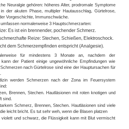
ische Neuralgie gehören: höheres Alter, prodromale Symptome
n der akuten Phase, multipler Hautausschlag, Gürtelrose,
 der Vorgeschichte, Immunschwäche.
umfassen normalerweise 3 Hauptschmerzarten:
e: Es ist ein brennender, pochender Schmerz.
e schmerzhafte Reize: Stechen, Schießen, Elektroschock.
icht dem Schmerzempfinden entspricht (Analgesie).
malerweise für mindestens 3 Monate an, nachdem der
s kann der Patient einige ungewöhnliche Empfindungen wie
Schmerzen nach Gürtelrose sind eine der Hauptursachen für
.
Medizin werden Schmerzen nach der Zona im Feuersystem
ind:
n, Brennen, Stechen. Hautläsionen mit roten knotigen und
t sind.
starkem Schmerz, Brennen, Stechen. Hautläsionen sind viele
die leicht bricht. Es tut sehr weh, wenn die Blasen platzen
 violett und schwarz, die Flüssigkeit kann mit Blut vermischt