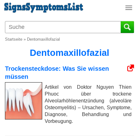
T
o
g
g
l
Startseite
»
Dentomaxillofazial
e
n
Dentomaxillofazial
a
v
Trockensteckdose: Was Sie wissen
i
müssen
g
a
Artikel von Doktor Nguyen Thien
t
Phuoc über trockene
i
Alveolarhöhlenentzündung (alveoläre
o
Osteomyelitis) – Ursachen, Symptome,
n
Diagnose, Behandlung und
Vorbeugung.