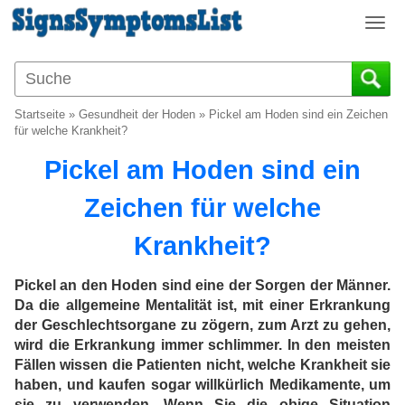
T
o
g
g
l
Startseite
»
Gesundheit der Hoden
»
Pickel am Hoden sind ein Zeichen
e
für welche Krankheit?
n
Pickel am Hoden sind ein
a
v
Zeichen für welche
i
g
Krankheit?
a
t
i
Pickel an den Hoden sind eine der Sorgen der Männer.
o
Da die allgemeine Mentalität ist, mit einer Erkrankung
n
der Geschlechtsorgane zu zögern, zum Arzt zu gehen,
wird die Erkrankung immer schlimmer. In den meisten
Fällen wissen die Patienten nicht, welche Krankheit sie
haben, und kaufen sogar willkürlich Medikamente, um
sie zu verwenden. Wenn Sie die obige Situation