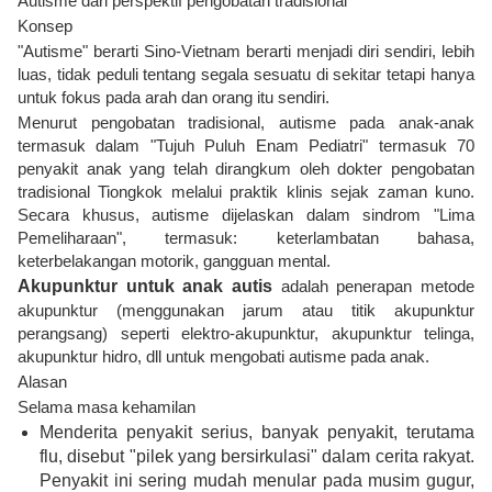
Autisme dari perspektif pengobatan tradisional
Konsep
"Autisme" berarti Sino-Vietnam berarti menjadi diri sendiri, lebih
luas, tidak peduli tentang segala sesuatu di sekitar tetapi hanya
untuk fokus pada arah dan orang itu sendiri.
Menurut pengobatan tradisional, autisme pada anak-anak
termasuk dalam "Tujuh Puluh Enam Pediatri" termasuk 70
penyakit anak yang telah dirangkum oleh dokter pengobatan
tradisional Tiongkok melalui praktik klinis sejak zaman kuno.
Secara khusus, autisme dijelaskan dalam sindrom "Lima
Pemeliharaan", termasuk: keterlambatan bahasa,
keterbelakangan motorik, gangguan mental.
Akupunktur untuk anak autis
adalah penerapan metode
akupunktur (menggunakan jarum atau titik akupunktur
perangsang) seperti elektro-akupunktur, akupunktur telinga,
akupunktur hidro, dll untuk mengobati autisme pada anak.
Alasan
Selama masa kehamilan
Menderita penyakit serius, banyak penyakit, terutama
flu, disebut "pilek yang bersirkulasi" dalam cerita rakyat.
Penyakit ini sering mudah menular pada musim gugur,