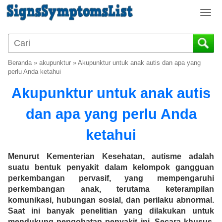
T
o
g
g
l
Beranda
»
akupunktur
»
Akupunktur untuk anak autis dan apa yang
e
perlu Anda ketahui
n
Akupunktur untuk anak autis
a
v
dan apa yang perlu Anda
i
g
ketahui
a
t
i
Menurut Kementerian Kesehatan, autisme adalah
o
suatu bentuk penyakit dalam kelompok gangguan
n
perkembangan pervasif, yang mempengaruhi
perkembangan anak, terutama keterampilan
komunikasi, hubungan sosial, dan perilaku abnormal.
Saat ini banyak penelitian yang dilakukan untuk
mendukung pengobatan penyakit ini. Secara khusus,