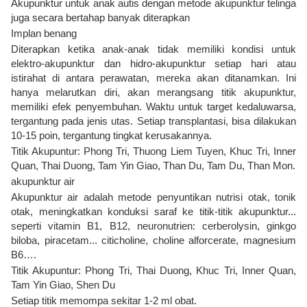
Akupunktur untuk anak autis dengan metode akupunktur telinga
juga secara bertahap banyak diterapkan
Implan benang
Diterapkan ketika anak-anak tidak memiliki kondisi untuk
elektro-akupunktur dan hidro-akupunktur setiap hari atau
istirahat di antara perawatan, mereka akan ditanamkan. Ini
hanya melarutkan diri, akan merangsang titik akupunktur,
memiliki efek penyembuhan. Waktu untuk target kedaluwarsa,
tergantung pada jenis utas. Setiap transplantasi, bisa dilakukan
10-15 poin, tergantung tingkat kerusakannya.
Titik Akupuntur: Phong Tri, Thuong Liem Tuyen, Khuc Tri, Inner
Quan, Thai Duong, Tam Yin Giao, Than Du, Tam Du, Than Mon.
akupunktur air
Akupunktur air adalah metode penyuntikan nutrisi otak, tonik
otak, meningkatkan konduksi saraf ke titik-titik akupunktur...
seperti vitamin B1, B12, neuronutrien: cerberolysin, ginkgo
biloba, piracetam... citicholine, choline alforcerate, magnesium
B6….
Titik Akupuntur: Phong Tri, Thai Duong, Khuc Tri, Inner Quan,
Tam Yin Giao, Shen Du
Setiap titik memompa sekitar 1-2 ml obat.