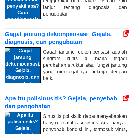
tenggorokan berbahaya? Pelajari lebih
lanjut tentang diagnosis dan
pengobatan.
Gagal jantung dekompensasi: Gejala,
diagnosis, dan pengobatan
Gagal jantung dekompensasi adalah
sindrom klinis di mana terjadi
perubahan struktur atau fungsi jantung
yang mencegahnya bekerja dengan
baik.
Apa itu polisinusitis? Gejala, penyebab
dan pengobatan
Sinusitis polikistik dapat menyebabkan
banyak komplikasi serius. Ada banyak
penyebab kondisi ini, termasuk virus,