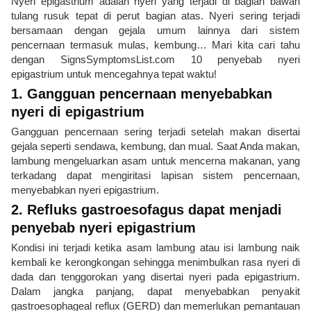
Nyeri epigastrium adalah nyeri yang terjadi di bagian bawah
tulang rusuk tepat di perut bagian atas. Nyeri sering terjadi
bersamaan dengan gejala umum lainnya dari sistem
pencernaan termasuk mulas, kembung… Mari kita cari tahu
dengan SignsSymptomsList.com 10 penyebab nyeri
epigastrium untuk mencegahnya tepat waktu!
1. Gangguan pencernaan menyebabkan
nyeri di epigastrium
Gangguan pencernaan sering terjadi setelah makan disertai
gejala seperti sendawa, kembung, dan mual. Saat Anda makan,
lambung mengeluarkan asam untuk mencerna makanan, yang
terkadang dapat mengiritasi lapisan sistem pencernaan,
menyebabkan nyeri epigastrium.
2. Refluks gastroesofagus dapat menjadi
penyebab nyeri epigastrium
Kondisi ini terjadi ketika asam lambung atau isi lambung naik
kembali ke kerongkongan sehingga menimbulkan rasa nyeri di
dada dan tenggorokan yang disertai nyeri pada epigastrium.
Dalam jangka panjang, dapat menyebabkan penyakit
gastroesophageal reflux (GERD) dan memerlukan pemantauan