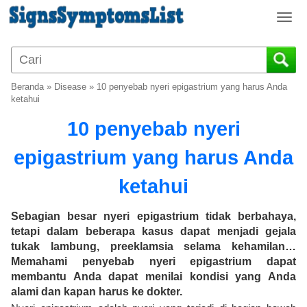
T
o
g
g
l
Beranda
»
Disease
»
10 penyebab nyeri epigastrium yang harus Anda
e
ketahui
n
10 penyebab nyeri
a
v
epigastrium yang harus Anda
i
g
ketahui
a
t
i
Sebagian besar nyeri epigastrium tidak berbahaya,
o
tetapi dalam beberapa kasus dapat menjadi gejala
n
tukak lambung, preeklamsia selama kehamilan…
Memahami penyebab nyeri epigastrium dapat
membantu Anda dapat menilai kondisi yang Anda
alami dan kapan harus ke dokter.