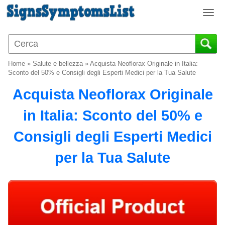
T
o
g
g
l
Home
»
Salute e bellezza
»
Acquista Neoflorax Originale in Italia:
e
Sconto del 50% e Consigli degli Esperti Medici per la Tua Salute
n
Acquista Neoflorax Originale
a
v
in Italia: Sconto del 50% e
i
g
Consigli degli Esperti Medici
a
t
per la Tua Salute
i
o
n