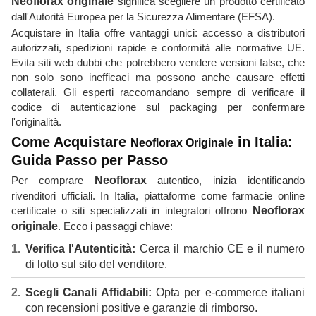
Neoflorax originale
significa scegliere un prodotto certificato
dall'Autorità Europea per la Sicurezza Alimentare (EFSA).
Acquistare in Italia offre vantaggi unici: accesso a distributori
autorizzati, spedizioni rapide e conformità alle normative UE.
Evita siti web dubbi che potrebbero vendere versioni false, che
non solo sono inefficaci ma possono anche causare effetti
collaterali. Gli esperti raccomandano sempre di verificare il
codice di autenticazione sul packaging per confermare
l'originalità.
Come Acquistare
in Italia:
Neoflorax Originale
Guida Passo per Passo
Per comprare
Neoflorax
autentico, inizia identificando
rivenditori ufficiali. In Italia, piattaforme come farmacie online
certificate o siti specializzati in integratori offrono
Neoflorax
originale
. Ecco i passaggi chiave:
Verifica l'Autenticità:
Cerca il marchio CE e il numero
di lotto sul sito del venditore.
Scegli Canali Affidabili:
Opta per e-commerce italiani
con recensioni positive e garanzie di rimborso.