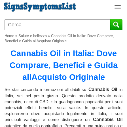
T
o
g
g
l
Home
»
Salute e bellezza
»
Cannabis Oil in Italia: Dove Comprare,
e
Benefici e Guida allAcquisto Originale
n
Cannabis Oil in Italia: Dove
a
v
Comprare, Benefici e Guida
i
g
allAcquisto Originale
a
t
i
Se stai cercando informazioni affidabili su
Cannabis Oil
in
o
Italia, sei nel posto giusto. Questo prodotto derivato dalla
n
cannabis, ricco di CBD, sta guadagnando popolarità per i suoi
potenziali effetti benefici sulla salute. In questo articolo,
esploreremo dove acquistarlo legalmente in Italia, i suoi
principali vantaggi e come distinguere un
Cannabis Oil
autentico da quello contraffatto. Preparati a una guida pratica e