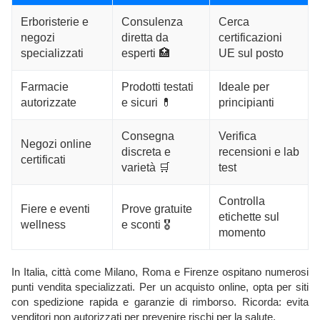
Erboristerie e
Consulenza
Cerca
negozi
diretta da
certificazioni
specializzati
esperti 🏥
UE sul posto
Farmacie
Prodotti testati
Ideale per
autorizzate
e sicuri 💊
principianti
Consegna
Verifica
Negozi online
discreta e
recensioni e lab
certificati
varietà 🛒
test
Controlla
Fiere e eventi
Prove gratuite
etichette sul
wellness
e sconti 🎖️
momento
In Italia, città come Milano, Roma e Firenze ospitano numerosi
punti vendita specializzati. Per un acquisto online, opta per siti
con spedizione rapida e garanzie di rimborso. Ricorda: evita
venditori non autorizzati per prevenire rischi per la salute.