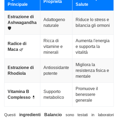
Proprietà
Principale
Salute
Estrazione di
Adattogeno
Riduce lo stress e
Ashwagandha
naturale
bilancia gli ormoni
🛡️
Ricca di
Aumenta l'energia
Radice di
vitamine e
e supporta la
Maca
🌿
minerali
vitalità
Migliora la
Estrazione di
Antiossidante
resistenza fisica e
Rhodiola
potente
mentale
Promuove il
Vitamina B
Supporto
benessere
Complesso
💊
metabolico
generale
Questi
ingredienti Balancio
sono testati in laboratori