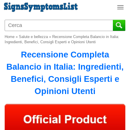
T
o
g
g
l
Home
»
Salute e bellezza
»
Recensione Completa Balancio in Italia:
e
Ingredienti, Benefici, Consigli Esperti e Opinioni Utenti
n
Recensione Completa
a
v
Balancio in Italia: Ingredienti,
i
g
Benefici, Consigli Esperti e
a
t
Opinioni Utenti
i
o
n