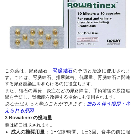
この薬は、尿路結石、
腎臓結石
の予防と治療に使用されま
す。これは、腎臓結石、排尿障害、低尿量、腎臓結石に関連
する尿路感染症を和らげるのに役立ちます。
また、結石の再発、炎症などの尿路障害、手術前後の尿路痙
攣を予防し、腎機能を改善する場合にも使用されます。
あなたはもっと学ぶことができます：
痛みを伴う排尿：考
えられる原因
3.Rowatinexの投与量
薬は経口摂取されます。
成人の推奨用量：
1〜2錠/時間、1日3回、食事の前に服