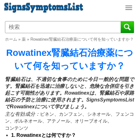
T
o
g
g
l
ホーム
»
薬
»
Rowatinex腎臓結石治療薬について何を知っていますか？
e
n
Rowatinex腎臓結石治療薬につ
a
v
いて何を知っていますか？
i
g
腎臓結石は、不適切な食事のために今日一般的な問題で
a
す。腎臓結石を迅速に治療しないと、危険な合併症を引き
t
起こす可能性があります。Rowatinexは、腎臓結石や尿路
i
結石の予防と治療に使用されます。SignsSymptomsList
o
でRowatinexについて学びましょう。
n
主な有効成分：
ピネン、カンフェン、シネオール、フェンコ
ン、ボルネオール、アテノール、オリーブオイル。
コンテンツ
1. Rowatinexとは何ですか？