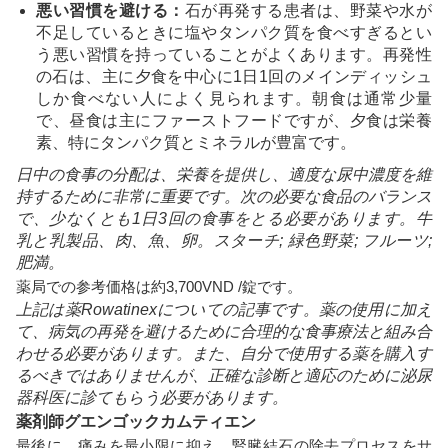
悪い習慣を避ける：
石が再発する患者は、野菜や水が
不足しているときに塩やタンパク質を食べすぎるとい
う悪い習慣を持っていることがよくあります。再発性
の石は、主に夕食を中心に1日1回のメインディッシュ
しか食べない人によく見られます。朝食は通常少量
で、昼食は主にファーストフードですが、夕食は栄養
素、特にタンパク質とミネラルが豊富です。
日中の食事の分配は、栄養を提供し、適度な尿中濃度を維
持するために非常に重要です。次の必要な食品のバランス
で、少なくとも1日3回の食事をとる必要があります。牛
乳と乳製品、肉、魚、卵。スターチ; 緑色野菜; フルーツ;
肥満。
薬局での参考価格は約3,700VND /錠です。
上記は薬Rowatinexについての記事です。薬の使用に加え
て、病気の再発を避けるために合理的な食事療法と組み合
わせる必要があります。また、自分で使用する薬を購入す
るべきではありませんが、正確な診断と適応のために泌尿
器科医に診てもらう必要があります。
薬剤師グエンゴックカムティエン
最後に、痛みを最小限に抑え、腎臓結石の除去プロセスをサ