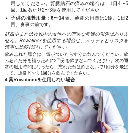
用してください。腎臓結石の痛みの場合は、1日4〜5
回、1回あたり2〜3錠を使用してください。
子供の推奨用量：6〜14
歳、通常の用量は1錠、1日2
回、食事の前です。
妊娠中または授乳中の女性への有害な影響の報告はありま
せん。Rowatinexを使用する場合は、メリットとリスクを
慎重に比較検討してください。
飲み忘れた場合は、気がついたらすぐに飲んでください。飲
み忘れた分を補うために2回分を飲まないでください。次の通
常の服用時間になったら、忘れた分は飲まないで1回分を飛ば
して、通常どおり1回分を飲んでください。
4.薬Rowatinexを使用しない場合