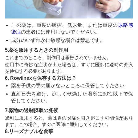
この薬は、重度の腹痛、低尿量、または重度の
尿路感
染症
の患者には使用しないでください。
成分のいずれかに敏感な場合は禁忌です。
5.薬を服用するときの副作用
これまでのところ、副作用は報告されていません。
使用中に奇妙な症状が出た場合は、すぐに医師に適時の介入
を通知する必要があります。
6. Rowtinexを保存する方法は？
薬を子供の手の届かないところに保管してください
直射日光を避け、涼しく乾燥した場所に30℃以下で保
管してください。
7.薬物の過剰摂取の兆候
過剰に服用すると、薬は胃の炎症を引き起こす可能性があり
ます。この場合、すぐに医師に通知してください。
8.リーズナブルな食事