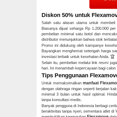
Diskon 50% untuk Flexamov
Salah satu alasan utama untuk membel
Biasanya dijual seharga Rp 1.200.000 per 
pembelian minimal satu botol dan mencakup
distributor menunjukkan bahwa stok terbatas,
Promo ini didukung oleh kampanye keseha
Bayangkan menghemat setengah harga sa
investasi terbaik untuk kesehatan Anda. 🏆
Selain itu, pembelian melalui link resmi j
hari. Ini menambah kepercayaan bagi calon 
Tips Penggunaan Flexamove
Untuk memaksimalkan
manfaat Flexamo
dengan olahraga ringan seperti berjalan k
minimal 3 bulan untuk hasil optimal. Hind
tanpa konsultasi medis.
Banyak pengguna di Indonesia berbagi ceri
beraktivitas tanpa nyeri, sementara atlet d
membuktikan keampuhan
Flexamove
dala