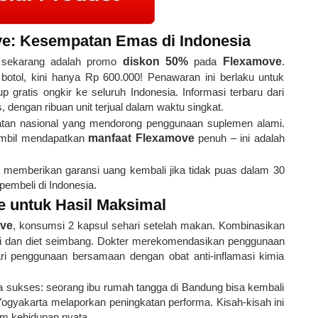
e: Kesempatan Emas di Indonesia
i sekarang adalah promo
diskon 50%
pada
Flexamove
.
botol, kini hanya Rp 600.000! Penawaran ini berlaku untuk
 gratis ongkir ke seluruh Indonesia. Informasi terbaru dari
 dengan ribuan unit terjual dalam waktu singkat.
tan nasional yang mendorong penggunaan suplemen alami.
mbil mendapatkan
manfaat Flexamove
penuh – ini adalah
uga memberikan garansi uang kembali jika tidak puas dalam 30
pembeli di Indonesia.
 untuk Hasil Maksimal
ve
, konsumsi 2 kapsul sehari setelah makan. Kombinasikan
aki dan diet seimbang. Dokter merekomendasikan penggunaan
ari penggunaan bersamaan dengan obat anti-inflamasi kimia
ta sukses: seorang ibu rumah tangga di Bandung bisa kembali
i Yogyakarta melaporkan peningkatan performa. Kisah-kisah ini
m kehidupan nyata.