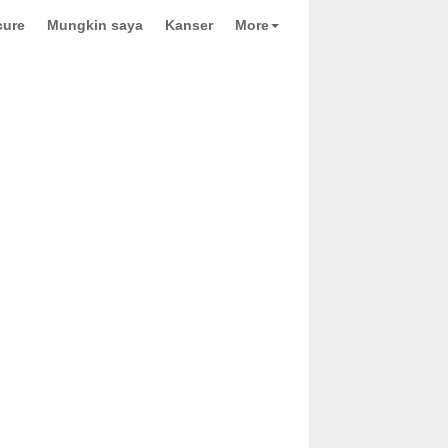
cure
Mungkin saya
Kanser
More