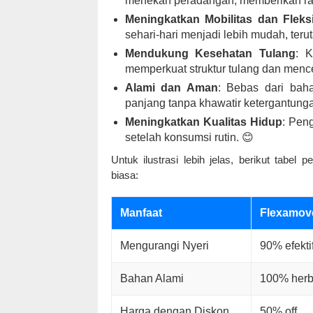
menekan peradangan, memberikan ras
Meningkatkan Mobilitas dan Fleksib
sehari-hari menjadi lebih mudah, terut
Mendukung Kesehatan Tulang
: 
memperkuat struktur tulang dan menc
Alami dan Aman
: Bebas dari bah
panjang tanpa khawatir ketergantung
Meningkatkan Kualitas Hidup
: Pen
setelah konsumsi rutin. 😊
Untuk ilustrasi lebih jelas, berikut tabel 
biasa:
Manfaat
Flexamov
Mengurangi Nyeri
90% efekti
Bahan Alami
100% herb
Harga dengan Diskon
50% off