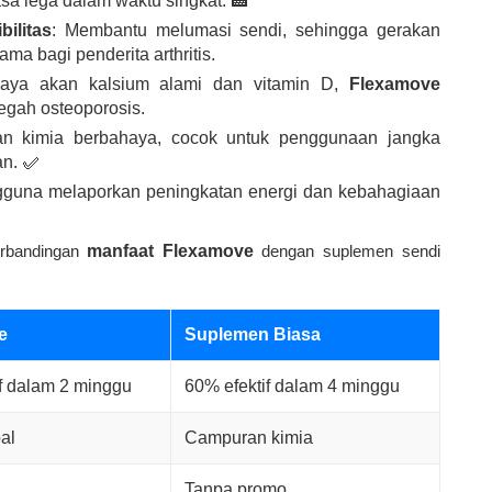
a lega dalam waktu singkat. 🏥
ilitas
: Membantu melumasi sendi, sehingga gerakan
ama bagi penderita arthritis.
Kaya akan kalsium alami dan vitamin D,
Flexamove
egah osteoporosis.
an kimia berbahaya, cocok untuk penggunaan jangka
an. ✅
gguna melaporkan peningkatan energi dan kebahagiaan
perbandingan
manfaat Flexamove
dengan suplemen sendi
e
Suplemen Biasa
f dalam 2 minggu
60% efektif dalam 4 minggu
al
Campuran kimia
Tanpa promo