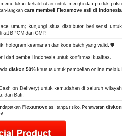
memerlukan kehati-hatian untuk menghindari produk palsu
gkah-langkah
cara membeli Flexamove asli di Indonesia
lace umum; kunjungi situs distributor berlisensi untuk
tifikat BPOM dan GMP.
liki hologram keamanan dan kode batch yang valid. 🛡️
oni dari pembeli Indonesia untuk konfirmasi kualitas.
, ada
diskon 50%
khusus untuk pembelian online melalui
(Cash on Delivery) untuk kemudahan di seluruh wilayah
, dan Bali.
mendapatkan
Flexamove
asli tanpa risiko. Penawaran
diskon
n!