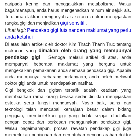
daripada kering dan menggalakkan metabolisme. Walau
bagaimanapun, anda harus mengehadkan minum air sejuk ais.
Terutama elakkan mengunyah ais kerana ia akan menjejaskan
rangka gigi dan menjadikan
gigi sensitif
.
Lihat lagi:
Pendakap gigi lutsinar dan maklumat yang perlu
anda ketahui
Di atas ialah artikel oleh doktor Kim Thach Thanh Truc tentang
makanan yang
dimakan oleh orang yang mempunyai
pendakap gigi
. Semoga melalui artikel di atas, anda
mempunyai beberapa maklumat yang berguna untuk
mengekalkan pemakanan anda semasa pendakap gigi. Apabila
anda mempunyai sebarang pertanyaan, anda boleh melawat
doktor gigi anda untuk mendapatkan nasihat.
Gigi bengkok dan gigitan terbalik adalah keadaan yang
membuatkan ramai orang berasa sedar diri dan menjejaskan
estetika serta fungsi mengunyah. Nasib baik, sains dan
teknologi telah mencapai kemajuan besar dalam bidang
pergigian, membolehkan gigi yang tidak sejajar dibetulkan
dengan cepat dan berkesan menggunakan pendakap gigi.
Walau bagaimanapun, proses rawatan pendakap gigi juga
memerlukan penjagaan dan pematuhan dengan arahan doktor