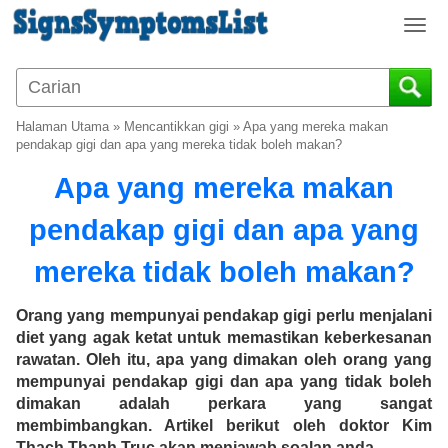
T
o
g
g
l
Halaman Utama
»
Mencantikkan gigi
»
Apa yang mereka makan
e
pendakap gigi dan apa yang mereka tidak boleh makan?
n
Apa yang mereka makan
a
v
pendakap gigi dan apa yang
i
g
mereka tidak boleh makan?
a
t
i
Orang yang mempunyai pendakap gigi perlu menjalani
o
diet yang agak ketat untuk memastikan keberkesanan
n
rawatan. Oleh itu, apa yang dimakan oleh orang yang
mempunyai pendakap gigi dan apa yang tidak boleh
dimakan adalah perkara yang sangat
membimbangkan. Artikel berikut oleh doktor Kim
Thach Thanh Truc akan menjawab soalan anda.