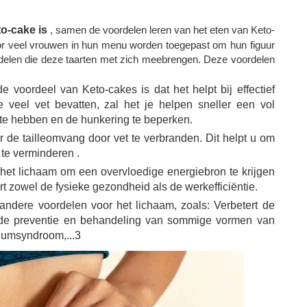
o-cake is
, samen de voordelen leren van het eten van Keto-
or veel vrouwen in hun menu worden toegepast om hun figuur
delen die deze taarten met zich meebrengen. Deze voordelen
 voordeel van Keto-cakes is dat het helpt bij effectief
e veel vet bevatten, zal het je helpen sneller een vol
l te hebben en de hunkering te beperken.
 de tailleomvang door vet te verbranden. Dit helpt u om
te verminderen .
het lichaam om een ​​overvloedige energiebron te krijgen
t zowel de fysieke gezondheid als de werkefficiëntie.
andere voordelen voor het lichaam, zoals: Verbetert de
nt de preventie en behandeling van sommige vormen van
riumsyndroom,...3