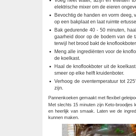
Voeg heet water, azijn en eiwitten to
elektrische mixer om de eieren ongev
Bevochtig de handen en vorm deeg, ve
op een bakplaat en laat ruimte ertus
Bak gedurende 40 - 50 minuten, haal 
gaarheid door op de bodem van de taa
terwijl het brood bakt de knoflookbote
Meng alle ingrediënten voor de knoflo
de koelkast.
Haal de knoflookboter uit de koelka
smeer op elke helft kruidenboter.
Verhoog de oventemperatuur tot 225
zijn.
Pannenkoeken gemaakt met flexibel geleipo
Met slechts 15 minuten zijn Keto-broodjes
en heerlijk van smaak. Laten we de ingre
kunnen maken.