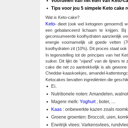
Voordelen van het eten van Keto-c
Tips voor jou 5 simpele Keto cake 
Wat is Keto-cake?
Keto-
dieet (ook wel ketogeen genoemd) wo
een ​​gebalanceerd lichaam te krijgen. B
geconsumeerde koolhydraten aanzienlijk verm
energie voornamelijk uit goede vetten 
koolhydraten zit (10%). Dit proces staat oo
In tegenstelling tot de principes van het K
suiker. Dit lijkt de "vijand" van de lijners t
cake die net zo aantrekkelijk is als gewo
Cheddar-kaaskoekjes, amandel-kattentongcak
Ketocakes bevatten ingrediënten die geschikt
Ei.
Nutritionele noten: Amandelen, waln
Magere melk:
Yoghurt
, boter, …
Kaas
: onbewerkte kazen zoals roomka
Groene groenten: Broccoli, uien, ko
Eiwitrijk vlees: Varkensvlees, rundvl