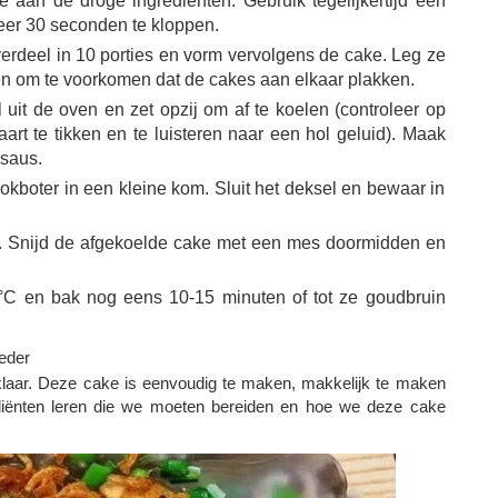
e aan de droge ingrediënten. Gebruik tegelijkertijd een
eer 30 seconden te kloppen.
rdeel in 10 porties en vorm vervolgens de cake. Leg ze
sen om te voorkomen dat de cakes aan elkaar plakken.
uit de oven en zet opzij om af te koelen (controleer op
rt te tikken en te luisteren naar een hol geluid). Maak
rsaus.
okboter in een kleine kom. Sluit het deksel en bewaar in
st. Snijd de afgekoelde cake met een mes doormidden en
°C en bak nog eens 10-15 minuten of tot ze goudbruin
eder
 klaar. Deze cake is eenvoudig te maken, makkelijk te maken
diënten leren die we moeten bereiden en hoe we deze cake