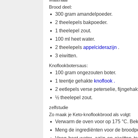
Brood deel:
300 gram amandelpoeder.
2 theelepels bakpoeder.
1 theelepel zout.
100 ml heet water.
2 theelepels
appelciderazijn
.
3 eiwitten.
Knoflookbotersaus:
100 gram ongezouten boter.
1 teentje gehakte
knoflook .
2 eetlepels verse peterselie, fijngehakt
½ theelepel zout.
zelfstudie
Zo maak je Keto-knoflookbrood als volgt:
Verwarm de oven voor op 175 °C. Bek
Meng de ingrediënten voor de broodpo