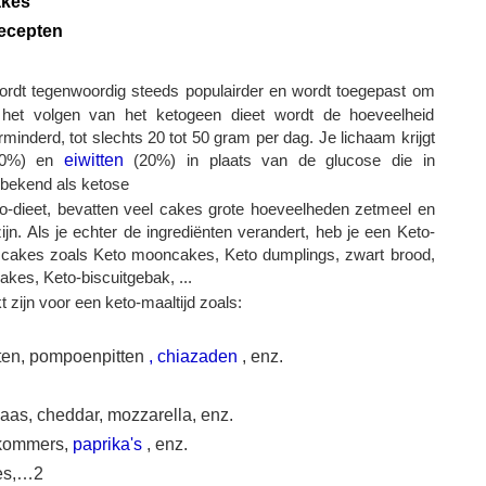
akes
recepten
rdt tegenwoordig steeds populairder en wordt toegepast om
ij het volgen van het ketogeen dieet wordt de hoeveelheid
inderd, tot slechts 20 tot 50 gram per dag. Je lichaam krijgt
(70%) en
eiwitten
(20%) in plaats van de glucose die in
k bekend als ketose
eto-dieet, bevatten veel cakes grote hoeveelheden zetmeel en
e zijn. Als je echter de ingrediënten verandert, heb je een Keto-
ne cakes zoals Keto mooncakes, Keto dumplings, zwart brood,
es, Keto-biscuitgebak, ...
 zijn voor een keto-maaltijd zoals:
oten, pompoenpitten
, chiazaden
, enz.
as, cheddar, mozzarella, enz.
mkommers,
paprika's
, enz.
ees,…2