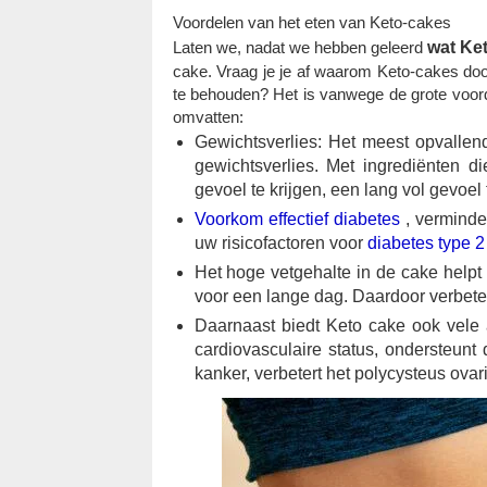
Voordelen van het eten van Keto-cakes
Laten we, nadat we hebben geleerd
wat Ket
cake. Vraag je je af waarom Keto-cakes do
te behouden? Het is vanwege de grote voor
omvatten:
Gewichtsverlies: Het meest opvallende
gewichtsverlies. Met ingrediënten di
gevoel te krijgen, een lang vol gevoe
Voorkom effectief diabetes
, verminder
uw risicofactoren voor
diabetes type 2
Het hoge vetgehalte in de cake helpt 
voor een lange dag. Daardoor verbeter
Daarnaast biedt Keto cake ook vele 
cardiovasculaire status, ondersteu
kanker, verbetert het polycysteus ova