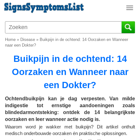
T
o
g
g
l
Home
»
Disease
»
Buikpijn in de ochtend: 14 Oorzaken en Wanneer
e
naar een Dokter?
n
Buikpijn in de ochtend: 14
a
v
Oorzaken en Wanneer naar
i
g
een Dokter?
a
t
i
Ochtendbuikpijn kan je dag verpesten. Van milde
o
indigestie tot ernstige aandoeningen zoals
n
blindedarmontsteking: ontdek de 14 belangrijkste
oorzaken en leer wanneer actie nodig is.
Waarom word je wakker met buikpijn? Dit artikel onthult
medisch onderbouwde oorzaken én praktische oplossingen.