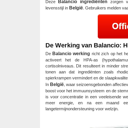
Deze
Balancio ingrediënten
zorgen vo
levensstijl in
België
. Gebruikers melden vaa
De Werking van Balancio: H
De
Balancio werking
richt zich op het h
activeert het de HPA-as (hypothalamus-
cortisolniveaus. Dit resulteert in minder st
tonen aan dat ingrediënten zoals rhodio
spierkrampen vermindert en de slaapkwalitei
In
België
, waar seizoensgebonden affectieve
boost voor het immuunsysteem en de stemmi
is voor concentratie in een veeleisende 
meer energie, en na een maand een
langetermijnondersteuning voor welzijn.