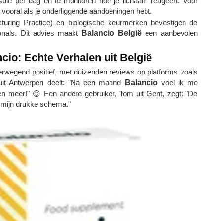
ule per dag en te monitoren hoe je lichaam reageert. Voor
– vooral als je onderliggende aandoeningen hebt.
turing Practice) en biologische keurmerken bevestigen de
ionals. Dit advies maakt
Balancio België
een aanbevolen
cio: Echte Verhalen uit België
erwegend positief, met duizenden reviews op platforms zoals
 uit Antwerpen deelt: "Na een maand
Balancio
voel ik me
en meer!" 😊 Een andere gebruiker, Tom uit Gent, zegt: "De
r mijn drukke schema."