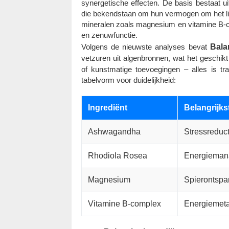
synergetische effecten. De basis bestaat 
die bekendstaan om hun vermogen om het lic
mineralen zoals magnesium en vitamine B-co
en zenuwfunctie.
Volgens de nieuwste analyses bevat
Bala
vetzuren uit algenbronnen, wat het geschik
of kunstmatige toevoegingen – alles is tr
tabelvorm voor duidelijkheid:
Ingrediënt
Belangrijks
Ashwagandha
Stressreduct
Rhodiola Rosea
Energieman
Magnesium
Spierontspa
Vitamine B-complex
Energiemet