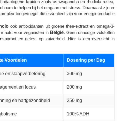
uit adaptogene kruiden zoals ashwagandha en rhodiola rosea,
haam te helpen bij het omgaan met stress. Daarnaast zijn er
mplex toegevoegd, die essentieel zijn voor energieproductie
ncio
ook antioxidanten uit groene thee-extract en omega-3-
t maakt voor veganisten in
België
. Geen onnodige vulstoffen
ansparant en getest op zuiverheid. Hier is een overzicht in
te Voordelen
Dosering per Dag
ie en slaapverbetering
300 mg
agement en focus
200 mg
nning en hartgezondheid
250 mg
abolisme
100% ADH