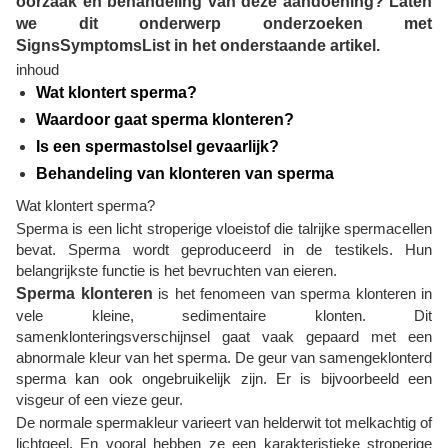
oorzaak en behandeling van deze aandoening? Laten
we dit onderwerp onderzoeken met
SignsSymptomsList in het onderstaande artikel.
inhoud
Wat klontert sperma?
Waardoor gaat sperma klonteren?
Is een spermastolsel gevaarlijk?
Behandeling van klonteren van sperma
Wat klontert sperma?
Sperma is een licht stroperige vloeistof die talrijke spermacellen
bevat. Sperma wordt geproduceerd in de testikels. Hun
belangrijkste functie is het bevruchten van eieren.
Sperma klonteren
is het fenomeen van sperma klonteren in
vele kleine, sedimentaire klonten. Dit
samenklonteringsverschijnsel gaat vaak gepaard met een
abnormale kleur van het sperma. De geur van samengeklonterd
sperma kan ook ongebruikelijk zijn. Er is bijvoorbeeld een
visgeur of een vieze geur.
De normale spermakleur varieert van helderwit tot melkachtig of
lichtgeel. En vooral hebben ze een karakteristieke stroperige