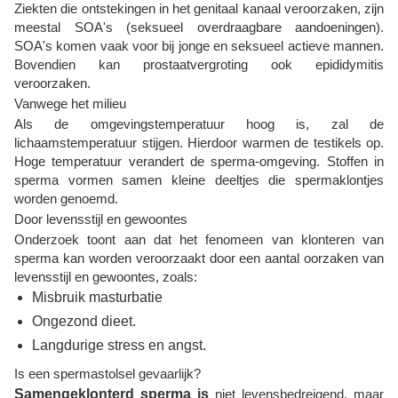
Ziekten die ontstekingen in het genitaal kanaal veroorzaken, zijn
meestal SOA's (seksueel overdraagbare aandoeningen).
SOA's komen vaak voor bij jonge en seksueel actieve mannen.
Bovendien kan prostaatvergroting ook epididymitis
veroorzaken.
Vanwege het milieu
Als de omgevingstemperatuur hoog is, zal de
lichaamstemperatuur stijgen. Hierdoor warmen de testikels op.
Hoge temperatuur verandert de sperma-omgeving. Stoffen in
sperma vormen samen kleine deeltjes die spermaklontjes
worden genoemd.
Door levensstijl en gewoontes
Onderzoek toont aan dat het fenomeen van klonteren van
sperma kan worden veroorzaakt door een aantal oorzaken van
levensstijl en gewoontes, zoals:
Misbruik masturbatie
Ongezond dieet.
Langdurige stress en angst.
Is een spermastolsel gevaarlijk?
Samengeklonterd sperma is
niet levensbedreigend, maar