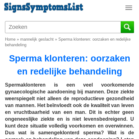
T
o
g
g
l
Home
»
mannelijk geslacht
»
Sperma klonteren: oorzaken en redelijke
e
behandeling
n
Sperma klonteren: oorzaken
a
v
en redelijke behandeling
i
g
a
Spermaklonteren is een veel voorkomende
t
gynaecologische aandoening bij mannen. Deze ziekte
i
weerspiegelt niet alleen de reproductieve gezondheid
o
van mannen. Het beïnvloedt ook de kwaliteit van leven
n
en vruchtbaarheid van een man. Dit is echter geen
ongeneeslijke ziekte en is niet levensbedreigend. U
kunt deze situatie volledig voorkomen en overwinnen.
Dus wat is samengeklonterd sperma? Wat is de