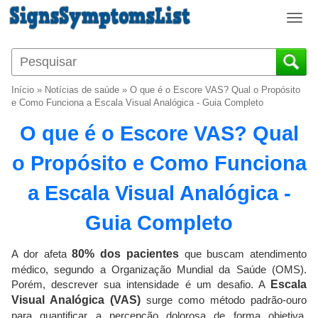
T
o
g
g
l
Início
»
Notícias de saúde
»
O que é o Escore VAS? Qual o Propósito
e
e Como Funciona a Escala Visual Analógica - Guia Completo
n
O que é o Escore VAS? Qual
a
v
o Propósito e Como Funciona
i
g
a Escala Visual Analógica -
a
t
Guia Completo
i
o
A dor afeta
80% dos pacientes
que buscam atendimento
n
médico, segundo a Organização Mundial da Saúde (OMS).
Porém, descrever sua intensidade é um desafio. A
Escala
Visual Analógica (VAS)
surge como método padrão-ouro
para quantificar a percepção dolorosa de forma objetiva,