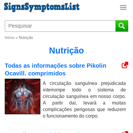
T
o
g
g
l
Início
»
Nutrição
e
n
Nutrição
a
v
Todas as informações sobre Pikolin
i
Ocavill. comprimidos
g
a
A circulação sanguínea prejudicada
t
interrompe todo o sistema de
i
circulação sanguínea em nosso corpo.
o
A partir daí, levará a muitas
n
complicações perigosas que reduzem
o funcionamento do corpo.