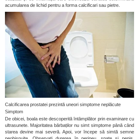
acumularea de lichid pentru a forma calcificari sau pietre.
Calcificarea prostatei prezintă uneori simptome neplăcute
Simptom
De obicei, boala este descoperită întâmplător prin examinare cu
ultrasunete. Majoritatea bărbaților nu simt simptome până când
starea devine mai severă. Apoi, vor începe să simtă semne
neobișnuite. Observați durerea în perineu, spate și penis.