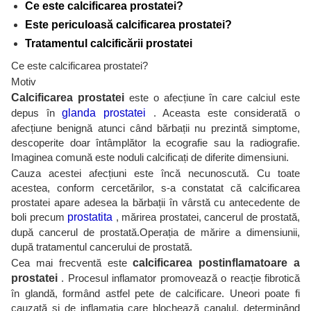
Ce este calcificarea prostatei?
Este periculoasă calcificarea prostatei?
Tratamentul calcificării prostatei
Ce este calcificarea prostatei?
Motiv
Calcificarea prostatei
este o afecțiune în care calciul este
depus în
glanda prostatei
. Aceasta este considerată o
afecțiune benignă atunci când bărbații nu prezintă simptome,
descoperite doar întâmplător la ecografie sau la radiografie.
Imaginea comună este noduli calcificați de diferite dimensiuni.
Cauza acestei afecțiuni este încă necunoscută. Cu toate
acestea, conform cercetărilor, s-a constatat că calcificarea
prostatei apare adesea la bărbații în vârstă cu antecedente de
boli precum
prostatita
, mărirea prostatei, cancerul de prostată,
după cancerul de prostată.Operația de mărire a dimensiunii,
după tratamentul cancerului de prostată.
Cea mai frecventă este
calcificarea postinflamatoare a
prostatei
. Procesul inflamator promovează o reacție fibrotică
în glandă, formând astfel pete de calcificare. Uneori poate fi
cauzată și de inflamația care blochează canalul, determinând