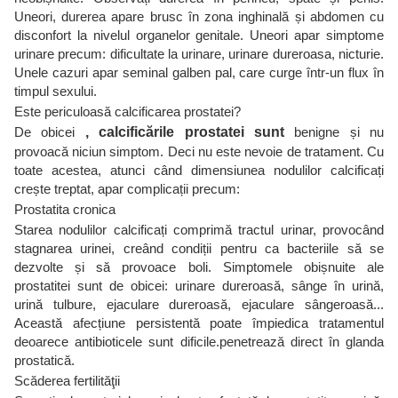
Uneori, durerea apare brusc în zona inghinală și abdomen cu
disconfort la nivelul organelor genitale. Uneori apar simptome
urinare precum: dificultate la urinare, urinare dureroasa, nicturie.
Unele cazuri apar seminal galben pal, care curge într-un flux în
timpul sexului.
Este periculoasă calcificarea prostatei?
De obicei
, calcificările prostatei sunt
benigne și nu
provoacă niciun simptom. Deci nu este nevoie de tratament. Cu
toate acestea, atunci când dimensiunea nodulilor calcificați
crește treptat, apar complicații precum:
Prostatita cronica
Starea nodulilor calcificați comprimă tractul urinar, provocând
stagnarea urinei, creând condiții pentru ca bacteriile să se
dezvolte și să provoace boli. Simptomele obișnuite ale
prostatitei sunt de obicei: urinare dureroasă, sânge în urină,
urină tulbure, ejaculare dureroasă, ejaculare sângeroasă...
Această afecțiune persistentă poate împiedica tratamentul
deoarece antibioticele sunt dificile.penetrează direct în glanda
prostatică.
Scăderea fertilităţii