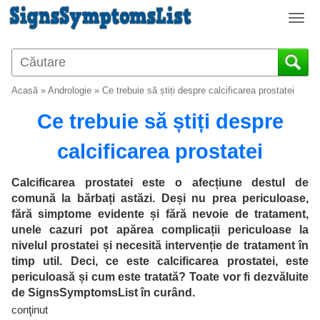
T
o
g
g
l
Acasă
»
Andrologie
»
Ce trebuie să știți despre calcificarea prostatei
e
n
Ce trebuie să știți despre
a
v
calcificarea prostatei
i
g
Calcificarea prostatei este o afecțiune destul de
a
comună la bărbați astăzi. Deși nu prea periculoase,
t
fără simptome evidente și fără nevoie de tratament,
i
unele cazuri pot apărea complicații periculoase la
o
nivelul prostatei și necesită intervenție de tratament în
n
timp util. Deci, ce este calcificarea prostatei, este
periculoasă și cum este tratată? Toate vor fi dezvăluite
de SignsSymptomsList în curând.
conţinut