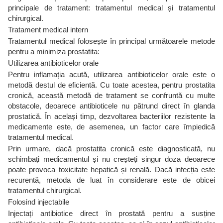
principale de tratament: tratamentul medical și tratamentul
chirurgical.
Tratament medical intern
Tratamentul medical folosește în principal următoarele metode
pentru a minimiza prostatita:
Utilizarea antibioticelor orale
Pentru inflamația acută, utilizarea antibioticelor orale este o
metodă destul de eficientă. Cu toate acestea, pentru prostatita
cronică, această metodă de tratament se confruntă cu multe
obstacole, deoarece antibioticele nu pătrund direct în glanda
prostatică. În același timp, dezvoltarea bacteriilor rezistente la
medicamente este, de asemenea, un factor care împiedică
tratamentul medical.
Prin urmare, dacă prostatita cronică este diagnosticată, nu
schimbați medicamentul și nu creșteți singur doza deoarece
poate provoca toxicitate hepatică și renală. Dacă infecția este
recurentă, metoda de luat în considerare este de obicei
tratamentul chirurgical.
Folosind injectabile
Injectați antibiotice direct în prostată pentru a susține