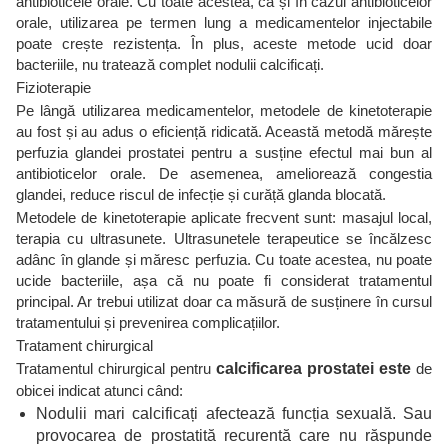
antibioticele orale. Cu toate acestea, ca și în cazul antibioticelor
orale, utilizarea pe termen lung a medicamentelor injectabile
poate crește rezistența. În plus, aceste metode ucid doar
bacteriile, nu tratează complet nodulii calcificați.
Fizioterapie
Pe lângă utilizarea medicamentelor, metodele de kinetoterapie
au fost și au adus o eficiență ridicată. Această metodă mărește
perfuzia glandei prostatei pentru a susține efectul mai bun al
antibioticelor orale. De asemenea, ameliorează congestia
glandei, reduce riscul de infecție și curăță glanda blocată.
Metodele de kinetoterapie aplicate frecvent sunt: ​​masajul local,
terapia cu ultrasunete. Ultrasunetele terapeutice se încălzesc
adânc în glande și măresc perfuzia. Cu toate acestea, nu poate
ucide bacteriile, așa că nu poate fi considerat tratamentul
principal. Ar trebui utilizat doar ca măsură de susținere în cursul
tratamentului și prevenirea complicațiilor.
Tratament chirurgical
Tratamentul chirurgical pentru
calcificarea prostatei este
de
obicei indicat atunci când:
Nodulii mari calcificați afectează funcția sexuală. Sau
provocarea de prostatită recurentă care nu răspunde