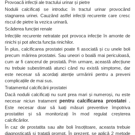
Provoacă infecții ale tractului urinar și pietre
Nodulii calcificați se introduc în tractul urinar provocând
stagnarea urinei. Cauzând astfel infecții recurente care cresc
riscul de pietre la vezica urinară.
Scăderea funcției renale
Infecțiile recurente netratate pot provoca infecție în amonte de
rinichi și pot afecta funcția rinichilor.
În plus, calcificarea prostatei poate fi asociată și cu unele boli
precum mărirea prostatei. Sau uneori o boală mai periculoasă,
cum ar fi cancerul de prostată. Prin urmare, această afecțiune
nu trebuie subestimată atunci când nu există simptome, dar
este necesar să acordați atenție urmăririi pentru a preveni
complicațiile de mai sus.
Tratamentul calcificării prostatei
Dacă nodulii calcificați nu sunt prea mari și numeroși, nu este
necesar niciun tratament
pentru calcificarea prostatei
.
Este necesar doar să luați măsuri preventive împotriva
prostatitei și să monitorizați în mod regulat creșterea
calcificărilor.
În caz de prostatita sau alte boli însoțitoare, aceasta trebuie
diagnosticată și tratată prompt. În prezent, se aplică 2 metode