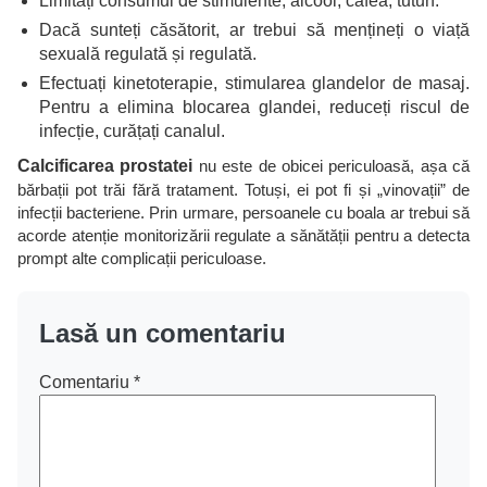
Limitați consumul de stimulente, alcool, cafea, tutun.
Dacă sunteți căsătorit, ar trebui să mențineți o viață
sexuală regulată și regulată.
Efectuați kinetoterapie, stimularea glandelor de masaj.
Pentru a elimina blocarea glandei, reduceți riscul de
infecție, curățați canalul.
Calcificarea prostatei
nu este de obicei periculoasă, așa că
bărbații pot trăi fără tratament. Totuși, ei pot fi și „vinovații” de
infecții bacteriene. Prin urmare, persoanele cu boala ar trebui să
acorde atenție monitorizării regulate a sănătății pentru a detecta
prompt alte complicații periculoase.
Lasă un comentariu
Comentariu
*