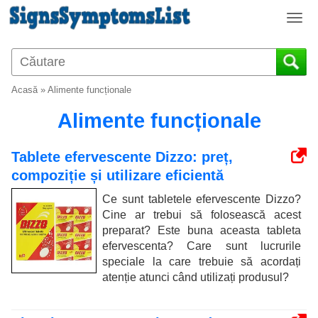
T
o
g
g
l
Acasă
»
Alimente funcționale
e
n
Alimente funcționale
a
v
Tablete efervescente Dizzo: preț,
i
compoziție și utilizare eficientă
g
a
Ce sunt tabletele efervescente Dizzo?
t
Cine ar trebui să folosească acest
i
preparat? Este buna aceasta tableta
o
efervescenta? Care sunt lucrurile
n
speciale la care trebuie să acordați
atenție atunci când utilizați produsul?