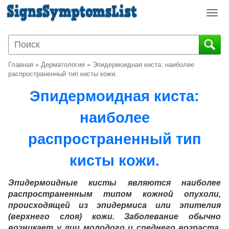
T
o
g
g
l
Главная
»
Дерматология
»
Эпидермоидная киста: наиболее
e
распространенный тип кисты кожи.
n
Эпидермоидная киста:
a
v
наиболее
i
g
распространенный тип
a
t
кисты кожи.
i
o
Эпидермоидные кисты являются наиболее
n
распространенным типом кожной опухоли,
происходящей из эпидермиса или эпителия
(верхнего слоя) кожи. Заболевание обычно
возникает у лиц молодого и среднего возраста.