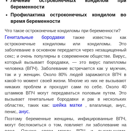
Лечение остроконечных кондилом при
беременности
Профилактика остроконечных кондилом во
время беременности
Что такое остроконечные кондиломы при беременности?
Генитальные бородавки
также известны как
остроконечные кондиломы или кондиломы. Это
заболевание в основном передается через незащищенный
секс; и очень популярны в современном обществе. Вирус,
который вызывает бородавки, — это вирус папилломы
человека (ВПЧ). Заболевание встречается как у мужчин,
так и у женщин. Около 80% людей заражаются ВПЧ в
какой-то момент своей жизни. Многие из них не вызывают
никаких проблем и проходят сами по себе. Около 40
штаммов ВПЧ могут передаваться половым путем. Это
вызывает генитальные бородавки и рак в нескольких
областях, таких как:
шейка матки
, влагалище, анус,
пенис,
анус.
Поэтому беременные женщины, инфицированные ВПЧ,
могут беспокоиться о том, повлияет ли заболевание на
плод. Однако связи между ВПЧ и выкидышами,