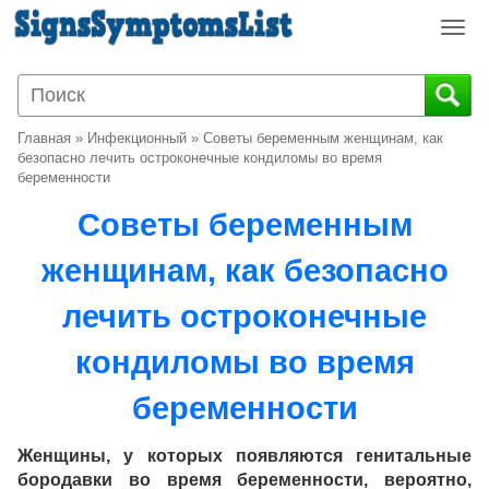
T
o
g
g
l
Главная
»
Инфекционный
»
Советы беременным женщинам, как
e
безопасно лечить остроконечные кондиломы во время
n
беременности
a
Советы беременным
v
i
женщинам, как безопасно
g
a
лечить остроконечные
t
i
кондиломы во время
o
n
беременности
Женщины, у которых появляются генитальные
бородавки во время беременности, вероятно,