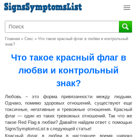
T
o
g
g
l
Главная
»
Секс
»
Что такое красный флаг в любви и контрольный
e
знак?
n
Что такое красный флаг в
a
v
любви и контрольный
i
g
знак?
a
t
i
Любовь – это форма привязанности между людьми.
o
Однако, помимо здоровых отношений, существуют еще
токсичные, негативные и тревожные отношения. Красный
n
флаг — один из таких тревожных отношений. Так что же
такое Red Flag в любви? Давайте найдем ответ с помощью
SignsSymptomsList в следующей статье!
Красный флаг в любви в настоящее время широко