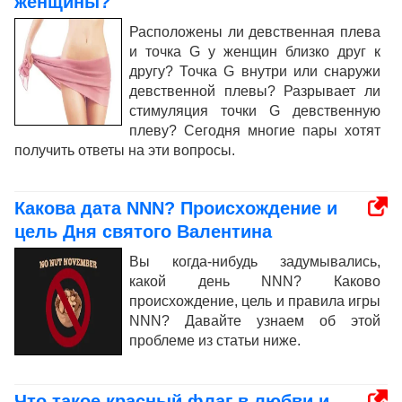
женщины?
Расположены ли девственная плева
и точка G у женщин близко друг к
другу? Точка G внутри или снаружи
девственной плевы? Разрывает ли
стимуляция точки G девственную
плеву? Сегодня многие пары хотят
получить ответы на эти вопросы.
Какова дата NNN? Происхождение и
цель Дня святого Валентина
Вы когда-нибудь задумывались,
какой день NNN? Каково
происхождение, цель и правила игры
NNN? Давайте узнаем об этой
проблеме из статьи ниже.
Что такое красный флаг в любви и