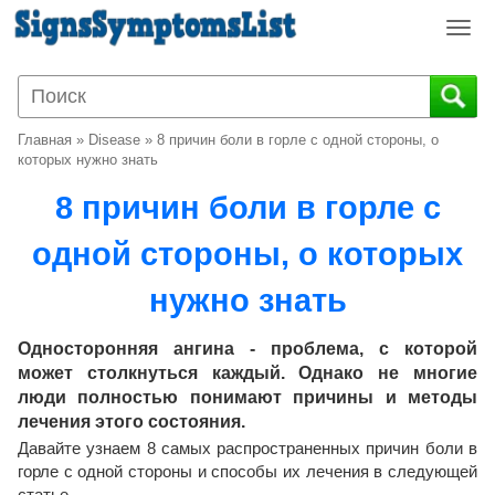
T
o
g
g
l
Главная
»
Disease
»
8 причин боли в горле с одной стороны, о
e
которых нужно знать
n
8 причин боли в горле с
a
v
одной стороны, о которых
i
g
нужно знать
a
t
i
Односторонняя ангина - проблема, с которой
o
может столкнуться каждый. Однако не многие
n
люди полностью понимают причины и методы
лечения этого состояния.
Давайте узнаем 8 самых распространенных причин боли в
горле с одной стороны и способы их лечения в следующей
статье.