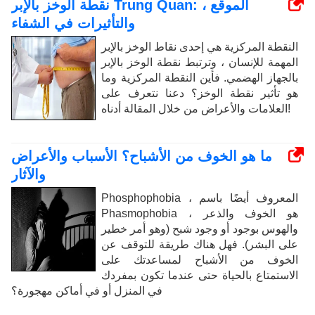
نقطة الوخز بالإبر Trung Quan: الموقع ،
والتأثيرات في الشفاء
النقطة المركزية هي إحدى نقاط الوخز بالإبر
المهمة للإنسان ، وترتبط نقطة الوخز بالإبر
بالجهاز الهضمي. فأين النقطة المركزية وما
هو تأثير نقطة الوخز؟ دعنا نتعرف على
العلامات والأعراض من خلال المقالة أدناه!
ما هو الخوف من الأشباح؟ الأسباب والأعراض
والآثار
Phosphophobia ، المعروف أيضًا باسم
Phasmophobia ، هو الخوف والذعر
والهوس بوجود أو وجود شبح (وهو أمر خطير
على البشر). فهل هناك طريقة للتوقف عن
الخوف من الأشباح لمساعدتك على
الاستمتاع بالحياة حتى عندما تكون بمفردك
في المنزل أو في أماكن مهجورة؟