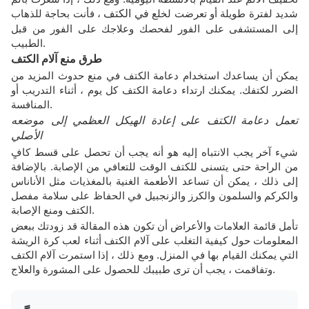
شديد لفترة طويلة أو تعرضت لخلع
في الكتف
، فأنت بحاجة للذهاب
إلى المستشفى على الفور لفحصك وعلاجك على الفور من قبل
الطبيب.
طرق منع آلام الكتف
يمكن أن يساعدك استخدام دعامة الكتف في منع حدوث المزيد من
الضرر لكتفك. يمكنك ارتداء دعامة الكتف كل يوم ، أثناء التدريب أو
المنافسة.
تعمل دعامة الكتف على إعادة الهيكل العظمي إلى موضعه
الأصلي
شيء آخر يجب الانتباه إليه هو أنه يجب أن تحصل على قسط كافٍ
من الراحة حتى يتسنى للكتف الوقت للتعافي من الإصابة. بالإضافة
إلى ذلك ، يمكن أن تساعد الأطعمة الغنية بالمغذيات مثل الأناناس
والكركم والسلمون والكرز والزنجبيل في الحفاظ على سلامة مفصل
الكتف ومنع الإصابة.
تأمل قائمة العلامات والأعراض أن تكون هذه المقالة قد زودتك ببعض
المعلومات حول كيفية التغلب على آلام الكتف أثناء لعب كرة الريشة
التي يمكنك القيام بها في المنزل. ومع ذلك ، إذا استمرت آلام الكتف
وتفاقمت ، يجب أن ترى طبيبك للحصول على المشورة والعلاج.