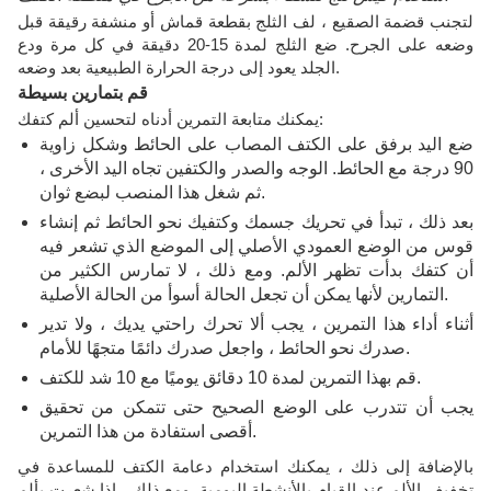
لتجنب قضمة الصقيع ، لف الثلج بقطعة قماش أو منشفة رقيقة قبل
وضعه على الجرح. ضع الثلج لمدة 15-20 دقيقة في كل مرة ودع
الجلد يعود إلى درجة الحرارة الطبيعية بعد وضعه.
قم بتمارين بسيطة
يمكنك متابعة التمرين أدناه لتحسين ألم كتفك:
ضع اليد برفق على الكتف المصاب على الحائط وشكل زاوية
90 درجة مع الحائط. الوجه والصدر والكتفين تجاه اليد الأخرى ،
ثم شغل هذا المنصب لبضع ثوان.
بعد ذلك ، تبدأ في تحريك جسمك وكتفيك نحو الحائط ثم إنشاء
قوس من الوضع العمودي الأصلي إلى الموضع الذي تشعر فيه
أن كتفك بدأت تظهر الألم. ومع ذلك ، لا تمارس الكثير من
التمارين لأنها يمكن أن تجعل الحالة أسوأ من الحالة الأصلية.
أثناء أداء هذا التمرين ، يجب ألا تحرك راحتي يديك ، ولا تدير
صدرك نحو الحائط ، واجعل صدرك دائمًا متجهًا للأمام.
قم بهذا التمرين لمدة 10 دقائق يوميًا مع 10 شد للكتف.
يجب أن تتدرب على الوضع الصحيح حتى تتمكن من تحقيق
أقصى استفادة من هذا التمرين.
بالإضافة إلى ذلك ، يمكنك استخدام دعامة الكتف للمساعدة في
تخفيف الألم عند القيام بالأنشطة اليومية. ومع ذلك ، إذا شعرت بألم