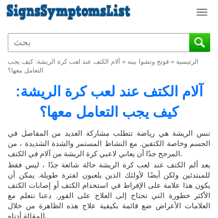
T
o
g
g
l
الرئيسية
»
فونج وتشوا بينه
»
آلام الكتف عند لعب كرة الريشة: كيف يجب
e
التعامل معها؟
n
آلام الكتف عند لعب كرة الريشة:
a
v
كيف يجب التعامل معها؟
i
g
a
تنس الريشة هي رياضة تتطلب مشاركة العديد من المفاصل في
t
الجسم وخاصة الكتفين. مع النشاط المستمر والشدة الشديدة ، من
i
المرجح جدًا أن يعاني لاعبي كرة الريشة من آلام في الكتف.
o
يعد ألم الكتف عند لعب كرة الريشة حالة شائعة جدًا ، ليس فقط
n
للمبتدئين ولكن أيضًا لأولئك الذين يلعبون لفترة طويلة. يمكن أن
يكون هذا علامة على الإفراط في استخدام الكتف أو إصابات الكتف
الأكثر خطورة التي تحتاج إلى العلاج على الفور. دعنا نتعلم مع
العلامات الأعراض ضع قائمة بكيفية علاج هذه الظاهرة من خلال
المقالة أدناه.