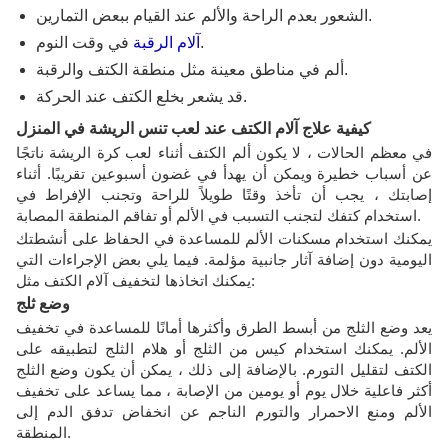
الشعور بعدم الراحة والألم عند القيام ببعض التمارين.
في وقت النوم.
آلام الرقبة
ألم في مناطق معينة مثل منطقة الكتف والرقبة.
قد يشعر بخلع الكتف عند الحركة.
كيفية علاج آلام الكتف عند لعب تنس الريشة في المنزل
في معظم الحالات ، لا يكون ألم الكتف أثناء لعب كرة الريشة ناتجًا
عن أسباب خطيرة ويمكن أن يهدأ في غضون أسبوعين تقريبًا. أثناء
إصابتك ، يجب أن تأخذ وقتًا طويلاً للراحة وتجنب الإفراط في
استخدام كتفك لتجنب التسبب في الألم أو تفاقم المنطقة المصابة.
يمكنك استخدام مسكنات الألم للمساعدة في الحفاظ على أنشطتك
اليومية دون إضافة آثار جانبية مؤلمة. فيما يلي بعض الإجراءات التي
يمكنك اتخاذها لتخفيف آلام الكتف مثل:
وضع ثلج
يعد وضع الثلج من أبسط الطرق وأكثرها أمانًا للمساعدة في تخفيف
الألم. يمكنك استخدام كيس من الثلج أو هلام الثلج لتطبيقه على
الكتف لتقليل التورم. بالإضافة إلى ذلك ، يمكن أن يكون وضع الثلج
أكثر فاعلية خلال يوم أو يومين من الإصابة ، مما يساعد على تخفيف
الألم ومنع الاحمرار والتورم الناجم عن انخفاض تدفق الدم إلى
المنطقة.