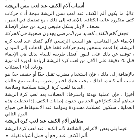
أسباب آلام الكتف عند لعب تنس الريشة
غالبًا ما يكون ألم الكتف عند لعب تنس الريشة نتيجة أداء حركات
كتف متكررة عالية الكثافة. بالإضافة إلى ذلك ، مع تقدمك في العمر ،
تضعف الأوتار بشكل طبيعي وتزيد من خطر الإصابة.
تجعل آلام الكتف العديد من المرضى يجدون صعوبة في الحركة
الإحماء غير المناسب هو السبب الرئيسي لألم كتفك عند لعب كرة
الريشة. إذا قمت بتسخين بضع حركات فقط قبل الذهاب إلى الميدان
، توقف عن ذلك على الفور. أفضل طريقة للقيام بذلك هي الإحماء
قبل 20 دقيقة على الأقل من لعب كرة الريشة لزيادة الدورة الدموية
وزيادة أداء العضلات.
بالإضافة إلى ذلك ، فإن استخدام مضرب ثقيل جدًا أو خفيف جدًا هو
سبب ألم كتفك. لذلك ، يجب عليك اختيار مضرب يتناسب مع حالتك
البدنية للعب كرة الريشة بسلاسة وسلاسة.
أخيرًا ، فإن عملية تهدئة واسترخاء العضلات بعد لعب كرة الريشة
تساهم أيضًا كثيرًا في الحد من حدوث إصابات الكتف. إذا تخطيت هذه
العملية ، ستكون عضلاتك مشدودة ومؤلمة عند الاستيقاظ في صباح
اليوم التالي.
مظاهر آلام الكتف عند لعب كرة الريشة
فيما يلي بعض الأعراض الشائعة لألم الكتف عند لعب كرة الريشة:
ألم الكتف عند رفع أو حمل أشياء ثقيلة.