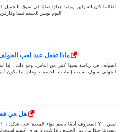
لطالما كان الفازلين ونيفيا جدارًا صلبًا في سوق التجميل ف
اليوم لوشن الجسم نيفيا وفازلين معك لمعرفة أيهما أفضل!
ماذا تفعل عند لعب الجولف
الجولف هي رياضة يحبها كثير من الناس. ومع ذلك ، إذا لم 
الجولف سوف تسبب إصابات للجسم ، وعادة ما تكون ألم 
استخدامات Yumangel F ، هل
مفهومًا جيدًا من قبل الجميع ، إذا كنت لا تعرف كيفية استخدا