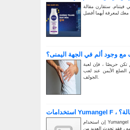
ي فيتنام. ستقارن مقالة
 مع وجود ألم في الجهة اليمنى؟
تكن حريصًا ، فإن لعبة
الضلع الأيمن عند لعب
الجولف.
 هي فعالة؟
إن استخدام Yumangel F ، المعروف أيضًا باسم دواء المعدة على شكل Y ، ليس
مه ، فقد تحدث العديد من