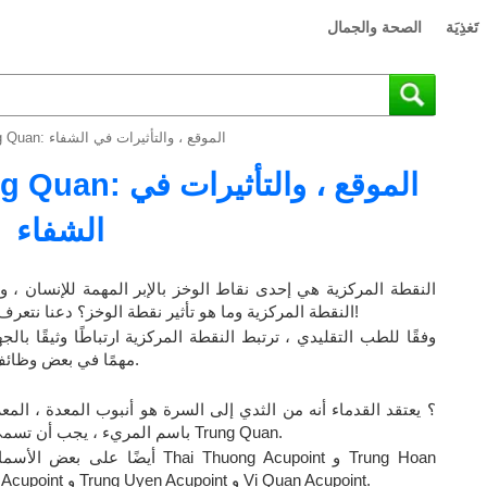
تَغذِيَة
الصحة والجمال
نقطة الوخز بالإبر Trung Quan: الموقع ، والتأثيرات في الشفاء
الشفاء
النقطة المركزية هي إحدى نقاط الوخز بالإبر المهمة للإنسان ، وت
النقطة المركزية وما هو تأثير نقطة الوخز؟ دعنا نتعرف على العلامات والأعراض من خلال المقالة أدناه!
وفقًا للطب التقليدي ، ترتبط النقطة المركزية ارتباطًا وثيقًا ب
مهمًا في بعض وظائف المعدة ، مما يدعم فقدان الدهون بشكل فعال.
باسم المريء ، يجب أن تسمى النقطة الواقعة في منتصف هذا التقاطع نقطة Trung Quan.
Acupoint و Thuong Ky Acupoint و Trung Oan Acupoint و Trung Uyen Acupoint و Vi Quan Acupoint.