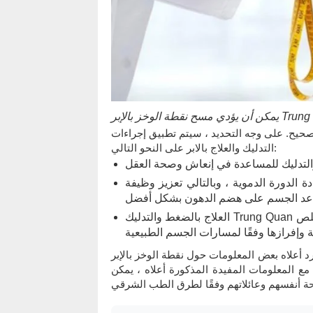
 صحيح. على وجه التحديد ، سيتم تطبيق إجراءات
التدليك والعلاج بالابر على النحو التالي:
الدورة الدموية ، وبالتالي تعزيز وظيفة
العلاج بالضغط والتدليك Trung Quan لتسخين وتسييل الدهون الزائدة تحت الجلد ، وبالتالي دعم التخلص
أعلاه بعض المعلومات حول نقطة الوخز بالإبر Trung Quan وكذلك كيفية التأثير بشكل صحيح على نقطة الوخز
مع المعلومات المفيدة المذكورة أعلاه ، يمكن