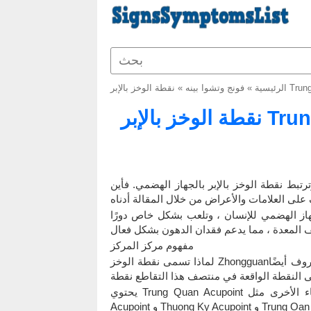
الرئيسية
»
فونج وتشوا بينه
»
نقطة الوخز بالإبر Trung Quan: الموقع ، والتأثيرات في
رتبط نقطة الوخز بالإبر بالجهاز الهضمي. فأين
الجهاز الهضمي للإنسان ، وتلعب بشكل خاص دورًا
مفهوم مركز المركز
لماذا تسمى نقطة الوخز Zhongguan؟ يعتقد القدماء أنه من الثدي إلى السرة هو أنبوب المعدة ، المعروف أيضًا
يحتوي Trung Quan Acupoint أيضًا على بعض الأسماء الأخرى مثل Thai Thuong Acupoint و Trung Hoan