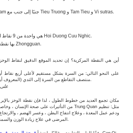
هذه هي نقطة الوخز في Hoi في دائرة Nham جنبًا إلى جنب مع Tieu Truong و Tam Tieu و Vi sutras.
نقطة الوخز بالإبر Trung Quan هي واحدة من 9 نقاط الوخز بالإبر Hoi Duong Cuu Nghic.
إحدى نقاط Hoi Qi الأربع في دائرة Yang بها نقطة Zhongguan.
أين هي النقطة المركزية؟ إن تحديد الموقع الدقيق لنقاط الوخز ب
منتصف التقاطع من السرة إلى الثدي (المعروف أيضًا باسم استسقاء الرأس - خط التقاء الضلعين).
تقع نقطة Trung Quan ع
من التأثيرات على صحة الإنسان ، وخاصة الجهاز اله
ودعم عمل المعدة ، وعلاج انتفاخ البطن ، وعسر الهضم ، والارتجاع
إلى ذلك ، يمكن أن تساعد نقطة Trung Quan المرضى في علاج زيادة الوزن والسمنة.
وفقًا للطب التقليدي ، غالبًا ما تنشأ
قرحة المعدة - قرح