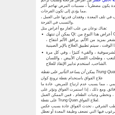
عدة يكون مضطرباً ، مسببات المرض تهاجم أكثر
مما يؤدي إلى تكون القرحات.
 في تلف المعدة ، وفقدان قدرتها على العمل ،
والتسبب في القرحة.
هناك نوعان من علب الغاز مع أعراض مثل:
يمكن أن تنتهك Qi: أعراض هذا النوع من Can Qi تشمل ألم شرسوفي ، وألم متقطع ، وحتى الألم ينتشر
ر بمزيد من الألم. يرافق الألم انتفاخ ،
لشرسوفية ، والقيء كثيرًا ، وفي كل مرة
لتعب ، وطحلب اللسان الأبيض ، واللسان
الشاحب. استخدم تدابير الإنقاذ للعلاج.
علاج الفواق باستخدام نقطة ترونج كوان
ي ، مما يسبب عدم ارتياح للمريض. عادة ما
ائق. ومع ذلك ، إذا استمرت الفواق وتؤثر على
 ، وتخطي وجبات الطعام ، فمن الممكن العمل
على نقطة Trung Quan لعلاج الفواق.
رقي ، تحدث الفواق عادة بسبب عكس qi. عادة عندما نبتلع ، يدخل الطعام إلى المعدة ويبقى في
المرغوب فيها التي تضعف وظيفة المعدة أو تعطل