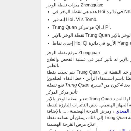
ميزات نقطة الوخز Zhongguan:
إنه قبر Hoi، Vi's Tomb.
Trung Quan هو مركز Qi لـ Pi.
موقع نقطة الوخز Zhongguan
الإبر له تأثير كبير في عملية الفحص والعلاج
الطبي.
يتم تحديد نقطة Trung Quan على النحو التالي: من السرة بشكل مستقيم لأعلى أربع نقاط أو خذ النقطة في
لى بعد 4 كون من السرة
تأثير مركز المركز
تعتبر نقطة الوخز بالإبر Trung Quan مكان تجمع العديد من خطوط الطول ، لذا فإن نقطة الوخز بالإبر لها العديد
ضمي. بعض التأثيرات البارزة لنقطة Trung Quan مثل: تنظيم
المعدي
، ومرض القرحة الهضمية ، ... بالإضافة
علاج مرض القرحة الهضمية
ة الاثني عشر
من أمراض مزعجة وتسبب تراكم Can Qi ،