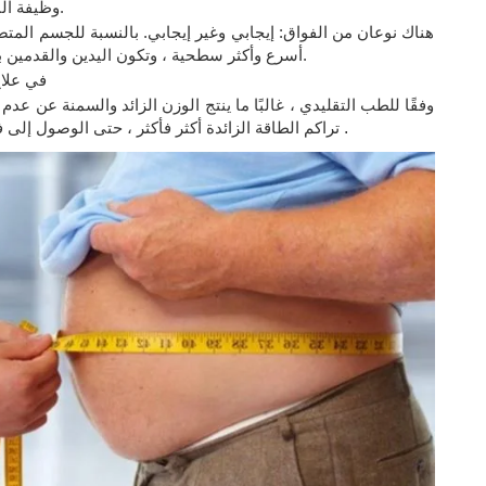
وظيفة البلع ، تؤدي اضطرابات حركية المريء إلى الفواق.
هناك نوعان من الفواق: إيجابي وغير إيجابي. بالنسبة للجسم المت
أسرع وأكثر سطحية ، وتكون اليدين والقدمين باردة ، ويتلف النبض. استخدم الوخز بالإبر للعلاج.
تساعد نقطة الوخز بالإ
وفقًا للطب التقليدي ، غالبًا ما ينتج الوزن الزائد والسمنة عن عد
.
تراكم الطاقة الزائدة أكثر فأكثر ، حتى الوصول إلى فترة زمنية معينة يؤدي إلى السمنة وزيادة الوزن