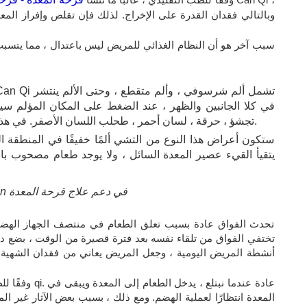
وبالتالي فقدان القدرة على الإخراج. لذلك فإن تقلص وإفراز الم
سبب آخر هو أن النظام الغذائي للمريض ليس باعتدال ، مما يتسبب
في كلا الجانبين والظهر ، عند الضغط على المكان المؤلم سيشع
تجشؤ ، حرقة ، لسان أحمر ، طحلب اللسان الأصفر. في هذا الوقت ، سيتم تطبيق العلاج بالإبر الصينية.
ستكون أعراض هذا النوع من التشي ألمًا خفيفًا في المنطقة ا
يتقيأ القيء عصير المعدة السائل ، ولا يوجد طعام مصحوب با
يمكن أن يساعد التأثير على نقطة Trung Quan في دعم علاج قرحة المعدة
تحدث الفواق عادة بسبب تعلق الطعام في منتصف الجهاز الهضم
تختفي الفواق من تلقاء نفسه بعد فترة قصيرة من الوقت ، بضع دق
أنشطة المريض اليومية ، وجعل المريض يعاني من فقدان الشهية
وفقًا للطب الش
المعدة انتظارًا لعملية الهضم. ومع ذلك ، بسبب بعض الآثار غير 