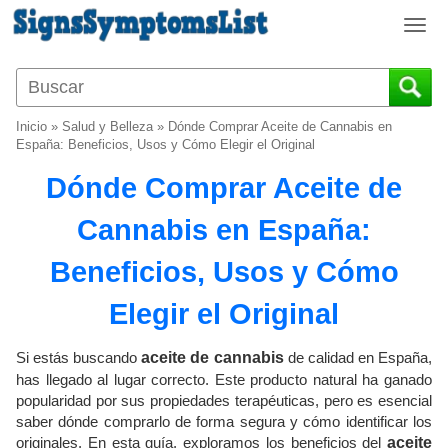
T
o
g
g
l
Inicio
»
Salud y Belleza
»
Dónde Comprar Aceite de Cannabis en
e
España: Beneficios, Usos y Cómo Elegir el Original
n
Dónde Comprar Aceite de
a
v
Cannabis en España:
i
g
Beneficios, Usos y Cómo
a
t
Elegir el Original
i
o
Si estás buscando
aceite de cannabis
de calidad en España,
n
has llegado al lugar correcto. Este producto natural ha ganado
popularidad por sus propiedades terapéuticas, pero es esencial
saber dónde comprarlo de forma segura y cómo identificar los
originales. En esta guía, exploramos los beneficios del
aceite