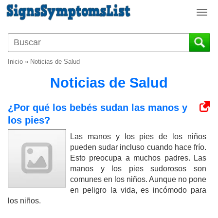
T
o
g
g
l
Inicio
»
Noticias de Salud
e
n
Noticias de Salud
a
v
¿Por qué los bebés sudan las manos y
i
los pies?
g
a
Las manos y los pies de los niños
t
pueden sudar incluso cuando hace frío.
i
Esto preocupa a muchos padres. Las
o
manos y los pies sudorosos son
n
comunes en los niños. Aunque no pone
en peligro la vida, es incómodo para
los niños.