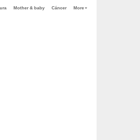
ura
Mother & baby
Cáncer
More