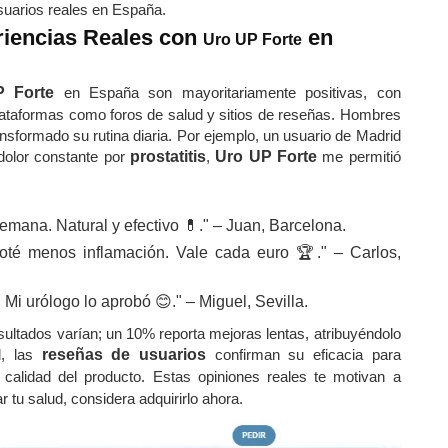
suarios reales en España.
riencias Reales con
en
Uro UP Forte
 Forte
en España son mayoritariamente positivas, con
plataformas como foros de salud y sitios de reseñas. Hombres
sformado su rutina diaria. Por ejemplo, un usuario de Madrid
olor constante por
prostatitis
,
Uro UP Forte
me permitió
emana. Natural y efectivo 💊." – Juan, Barcelona.
té menos inflamación. Vale cada euro 🏆." – Carlos,
 Mi urólogo lo aprobó 😊." – Miguel, Sevilla.
ultados varían; un 10% reporta mejoras lentas, atribuyéndolo
l, las
reseñas de usuarios
confirman su eficacia para
calidad del producto. Estas opiniones reales te motivan a
r tu salud, considera adquirirlo ahora.