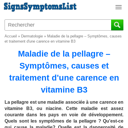
T
o
g
g
l
Accueil
»
Dermatologie
»
Maladie de la pellagre – Symptômes, causes
e
et traitement d'une carence en vitamine B3
n
Maladie de la pellagre –
a
v
Symptômes, causes et
i
g
traitement d'une carence en
a
t
vitamine B3
i
o
La pellagre est une maladie associée à une carence en
n
vitamine B3, ou niacine. Cette maladie est assez
courante dans les pays en voie de développement.
Quels sont les symptômes de la pellagre ? Qu'est-ce
qui cause la maladie? Quelle est la dangerosité de