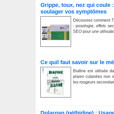
Grippe, toux, nez qui coule
soulager vos symptômes
Découvrez comment Ti
: posologie, effets se
SEO pour une utilisati
Ce quil faut savoir sur le m
Biafine est utilisée 
plaies cutanées non i
les rougeurs secondair
Dolargan (péthidine) : Usage