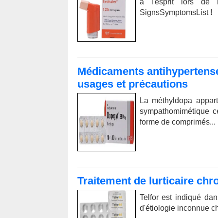
à l'esprit lors de
SignsSymptomsList !
Médicaments antihypertense
usages et précautions
La méthyldopa appart
sympathomimétique ce
forme de comprimés...
Traitement de lurticaire chr
Telfor est indiqué dan
d'étiologie inconnue che