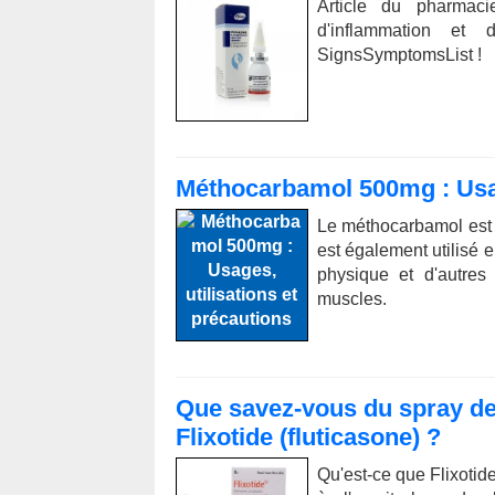
Article du pharmac
d'inflammation et 
SignsSymptomsList !
Méthocarbamol 500mg : Usage
Le méthocarbamol est u
est également utilisé e
physique et d'autres
muscles.
Que savez-vous du spray de
Flixotide (fluticasone) ?
Qu'est-ce que Flixotid