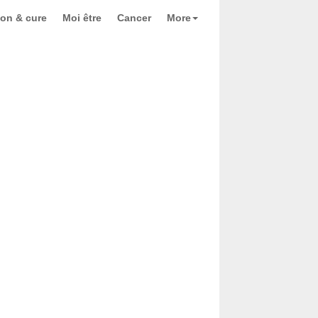
ion & cure
Moi être
Cancer
More