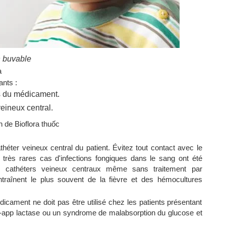
n buvable
a
ants :
ts du médicament.
veineux central.
on de Bioflora thuốc
héter veineux central du patient. Évitez tout contact avec le
e très rares cas d'infections fongiques dans le sang ont été
e cathéters veineux centraux même sans traitement par
raînent le plus souvent de la fièvre et des hémocultures
icament ne doit pas être utilisé chez les patients présentant
 L-app lactase ou un syndrome de malabsorption du glucose et