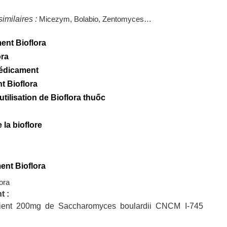
imilaires :
Micezym, Bolabio, Zentomyces…
ent Bioflora
ora
médicament
t Bioflora
utilisation de Bioflora thuốc
la bioflore
nt Bioflora
ora
t :
tient 200mg de Saccharomyces boulardii CNCM I-745