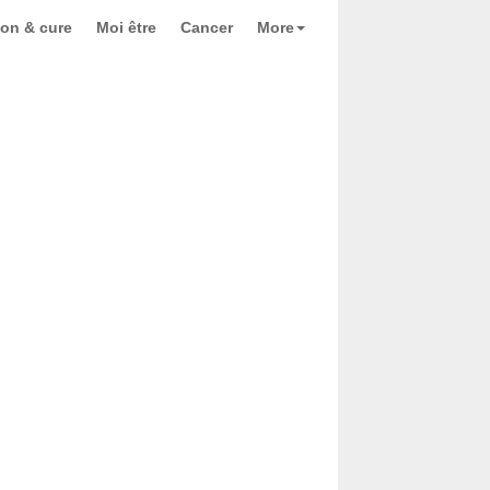
ion & cure
Moi être
Cancer
More