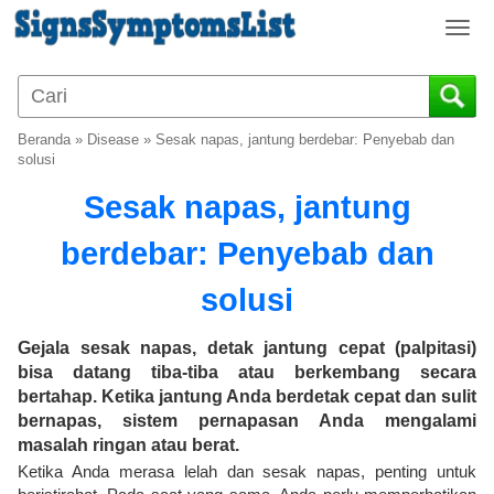
T
o
g
g
l
Beranda
»
Disease
»
Sesak napas, jantung berdebar: Penyebab dan
e
solusi
n
Sesak napas, jantung
a
v
berdebar: Penyebab dan
i
g
solusi
a
t
i
Gejala sesak napas, detak jantung cepat (palpitasi)
o
bisa datang tiba-tiba atau berkembang secara
n
bertahap. Ketika jantung Anda berdetak cepat dan sulit
bernapas, sistem pernapasan Anda mengalami
masalah ringan atau berat.
Ketika Anda merasa lelah dan sesak napas, penting untuk