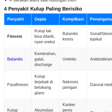
❇️ Gerakan alami saat hubungan intim
4 Penyakit Kulup Paling Berisiko
Penyakit
Gejala
Komplikasi
Penangana
Kulup tak
Balanitis
Sunat/Stero
Fimosis
bisa ditarik,
kronis
topikal
nyeri ereksi
Kemerahan,
Balanitis
gatal,
Uretritis
Antibiotik/a
discharge
Kulup
terjebak di
Nekrosis
Parafimosis
Darurat med
belakang
jaringan
glans
Kanker
Kulup
Akumulasi
penis