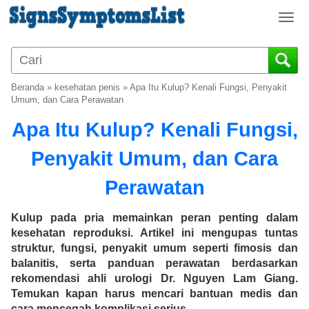
T
o
g
g
l
Beranda
»
kesehatan penis
»
Apa Itu Kulup? Kenali Fungsi, Penyakit
e
Umum, dan Cara Perawatan
n
Apa Itu Kulup? Kenali Fungsi,
a
v
Penyakit Umum, dan Cara
i
g
Perawatan
a
t
i
Kulup pada pria memainkan peran penting dalam
o
kesehatan reproduksi. Artikel ini mengupas tuntas
n
struktur, fungsi, penyakit umum seperti fimosis dan
balanitis, serta panduan perawatan berdasarkan
rekomendasi ahli urologi Dr. Nguyen Lam Giang.
Temukan kapan harus mencari bantuan medis dan
cara mencegah komplikasi serius.