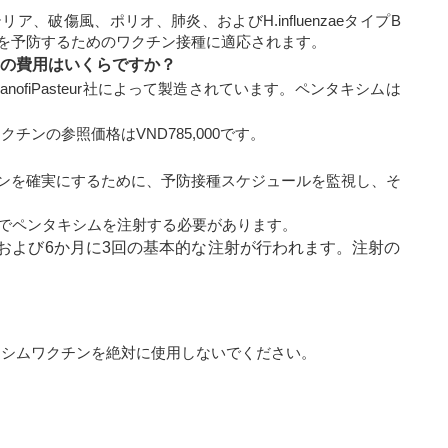
、破傷風、ポリオ、肺炎、およびH.influenzaeタイプB
を予防するためのワクチン接種に適応されます。
im）の費用はいくらですか？
は、SanofiPasteur社によって製造されています。ペンタキシムは
チンの参照価格はVND785,000です。
ンを確実にするために、予防接種スケジュールを監視し、そ
疫でペンタキシムを注射する必要があります。
4、および6か月に3回の基本的な注射が行われます。注射の
。
キシムワクチンを絶対に使用しないでください。