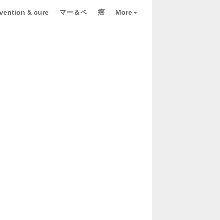
vention & cure
マー＆ベ
癌
More