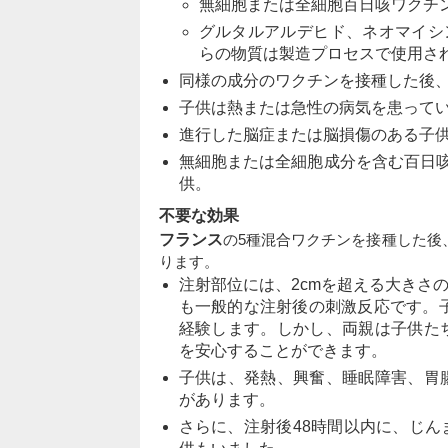
無細胞または全細胞百日咳ワクチ
グルタルアルデヒド、ネオマイシ
らの物質は製造プロセスで使用さ
同様の成分のワクチンを接種した後
子供は熱または急性の病気を患って
進行した脳症または脳損傷のある子
無細胞または全細胞成分を含む百日
供。
不要な効果
フランス
の5種混合ワクチンを接種した後
ります。
注射部位には、2cmを超える大きさ
も一般的な注射後の刺激反応です。子
経験します。しかし、両親は子供た
を安心することができます。
子供は、発熱、興奮、睡眠障害、胃
があります。
さらに、注射後48時間以内に、じ