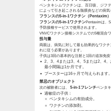
ペンタキシムワクチンは、百日咳、ジフテリア
によって引き起こされる髄膜炎などの病気
フランスの5-in-1ワクチン（Pentax
フランスの5-in-1ワクチン
Pentaxim
予防接種サービスで使用されます。
VNVCワクチン接種システムでの5種混合ワク
投与量
両親は、病気に対して最も効果的なワクチ
れに従う必要があります。
子供は3回の基本的な注射と1回の追加免
2、3、4または3、4、5または2、
最小間隔は1か月です。
ブースターは16ヶ月で与えられます
禁忌のオブジェクト
次の被験者には、
5-in-1フレンチ
ペンタ
過敏症の子供：
ペンタキシムの有効成分。
ワクチンの添加剤。