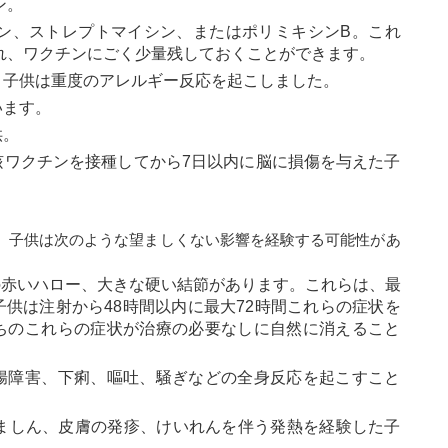
ン。
ン、ストレプトマイシン、またはポリミキシンB。これ
れ、ワクチンにごく少量残しておくことができます。
、子供は重度のアレルギー反応を起こしました。
います。
供。
咳ワクチンを接種してから7日以内に脳に損傷を与えた子
、子供は次のような望ましくない影響を経験する可能性があ
の赤いハロー、大きな硬い結節があります。これらは、最
供は注射から48時間以内に最大72時間これらの症状を
ちのこれらの症状が治療の必要なしに自然に消えること
腸障害、下痢、嘔吐、騒ぎなどの全身反応を起こすこと
んましん、皮膚の発疹、けいれんを伴う発熱を経験した子