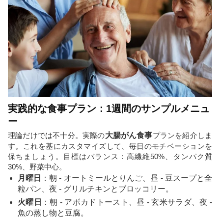
実践的な食事プラン：1週間のサンプルメニュ
ー
理論だけでは不十分。実際の
大腸がん食事
プランを紹介しま
す。これを基にカスタマイズして、毎日のモチベーションを
保ちましょう。目標はバランス：高繊維50%、タンパク質
30%、野菜中心。
月曜日
：朝 - オートミールとりんご、昼 - 豆スープと全
粒パン、夜 - グリルチキンとブロッコリー。
火曜日
：朝 - アボカドトースト、昼 - 玄米サラダ、夜 -
魚の蒸し物と豆腐。