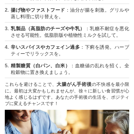
揚げ物やファストフード
：油分が腸を刺激。グリルや
蒸し料理に切り替えを。
乳製品（高脂肪のチーズや牛乳）
：乳糖不耐症を悪化
させる可能性。低脂肪版や植物性ミルクを試して。
辛いスパイスやカフェイン過多
：下痢を誘発。ハーブ
ティーでリラックスを。
精製糖質（白パン、白米）
：血糖値の乱れを招く。全
粒穀物に置き換えましょう。
これらを避けることで、
大腸がん手術後
の不快感を最小限
に。最初は大変かもしれませんが、徐々に新しい食習慣が心
地よく感じるはずです。あなたの手術後の生活を、ポジティ
ブに変えるチャンスです！