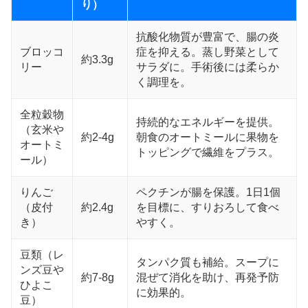
り）
抗酸化物質が豊富で、腸の炎
ブロッコ
症を抑える。蒸し野菜として
約3.3g
リー
サラダに。手術後には柔らか
く調理を。
全粒穀物
持続的なエネルギーを提供。
（玄米や
約2-4g
朝食のオートミールに果物を
オートミ
トッピングで繊維をプラス。
ール）
りんご
ペクチンが腸を保護。1日1個
（皮付
約2.4g
を目標に、すりおろして食べ
き）
やすく。
豆類（レ
タンパク質も補給。スープに
ンズ豆や
約7-8g
混ぜて消化を助け、再発予防
ひよこ
に効果的。
豆）