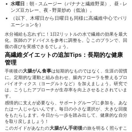
水曜日
：朝 - スムージー（バナナと繊維野菜）、昼 - レ
ンズ豆カレー、夜 - 野菜炒め（低油）。
（以下、木曜日から日曜日も同様に高繊維中心でバリ
エーションを）
水分補給も忘れずに！1日2リットルの水で繊維の効果を最大
化。医師のアドバイスを参考に調整を。👆 このプランで、回
復の喜びを実感できるでしょう。
高繊維ダイエットの追加Tips：長期的な健康
管理
手術後の
大腸がん食事
は短期的なものではなく、生涯の習慣
に。定期的な運動と組み合わせ、腸内フローラを整えるプロ
バイオティクス（ヨーグルトなど）を加えましょう。研究で
は、こうしたアプローチが生存率を向上させるとされていま
す。
感情的に支えが必要なら、サポートグループに参加を。あな
たは一人じゃないんです。毎日の小さな選択が、大きな回復
をもたらします。今日から一歩を踏み出して、健康的な自分
を取り戻しましょう！
このガイドがあなたの
大腸がん手術後
の旅を明るく照らすこ