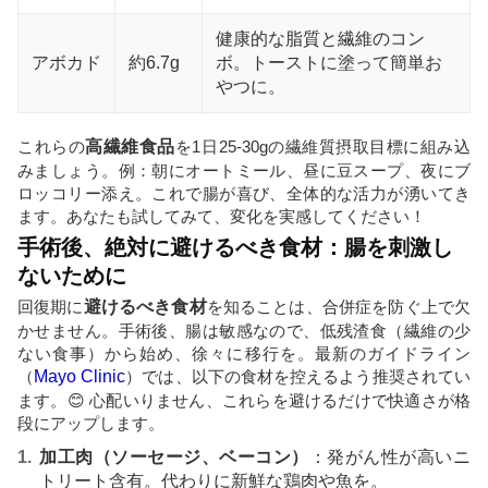
健康的な脂質と繊維のコン
アボカド
約6.7g
ボ。トーストに塗って簡単お
やつに。
これらの
高繊維食品
を1日25-30gの繊維質摂取目標に組み込
みましょう。例：朝にオートミール、昼に豆スープ、夜にブ
ロッコリー添え。これで腸が喜び、全体的な活力が湧いてき
ます。あなたも試してみて、変化を実感してください！
手術後、絶対に避けるべき食材：腸を刺激し
ないために
回復期に
避けるべき食材
を知ることは、合併症を防ぐ上で欠
かせません。手術後、腸は敏感なので、低残渣食（繊維の少
ない食事）から始め、徐々に移行を。最新のガイドライン
（
Mayo Clinic
）では、以下の食材を控えるよう推奨されてい
ます。😊 心配いりません、これらを避けるだけで快適さが格
段にアップします。
加工肉（ソーセージ、ベーコン）
：発がん性が高いニ
トリート含有。代わりに新鮮な鶏肉や魚を。