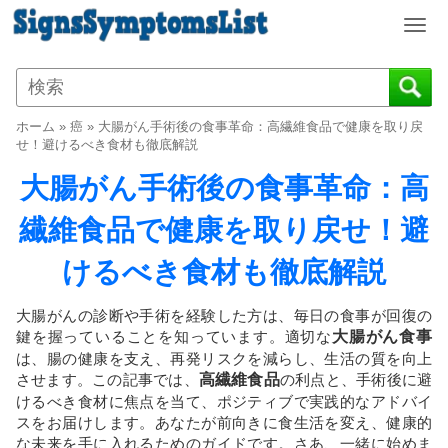
T
o
g
g
l
ホーム
»
癌
»
大腸がん手術後の食事革命：高繊維食品で健康を取り戻
e
せ！避けるべき食材も徹底解説
n
大腸がん手術後の食事革命：高
a
v
繊維食品で健康を取り戻せ！避
i
g
けるべき食材も徹底解説
a
t
i
大腸がんの診断や手術を経験した方は、毎日の食事が回復の
o
鍵を握っていることを知っています。適切な
大腸がん食事
n
は、腸の健康を支え、再発リスクを減らし、生活の質を向上
させます。この記事では、
高繊維食品
の利点と、手術後に避
けるべき食材に焦点を当て、ポジティブで実践的なアドバイ
スをお届けします。あなたが前向きに食生活を変え、健康的
な未来を手に入れるためのガイドです。さあ、一緒に始めま