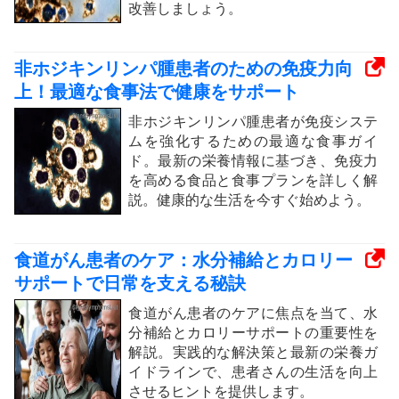
改善しましょう。
非ホジキンリンパ腫患者のための免疫力向
上！最適な食事法で健康をサポート
非ホジキンリンパ腫患者が免疫システ
ムを強化するための最適な食事ガイ
ド。最新の栄養情報に基づき、免疫力
を高める食品と食事プランを詳しく解
説。健康的な生活を今すぐ始めよう。
食道がん患者のケア：水分補給とカロリー
サポートで日常を支える秘訣
食道がん患者のケアに焦点を当て、水
分補給とカロリーサポートの重要性を
解説。実践的な解決策と最新の栄養ガ
イドラインで、患者さんの生活を向上
させるヒントを提供します。