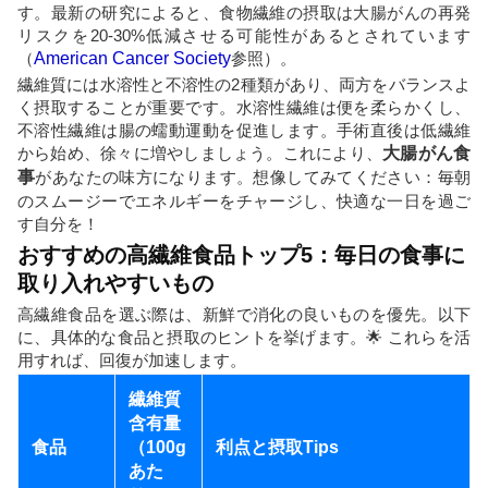
す。最新の研究によると、食物繊維の摂取は大腸がんの再発
リスクを20-30%低減させる可能性があるとされています
（
American Cancer Society
参照）。
繊維質には水溶性と不溶性の2種類があり、両方をバランスよ
く摂取することが重要です。水溶性繊維は便を柔らかくし、
不溶性繊維は腸の蠕動運動を促進します。手術直後は低繊維
から始め、徐々に増やしましょう。これにより、
大腸がん食
事
があなたの味方になります。想像してみてください：毎朝
のスムージーでエネルギーをチャージし、快適な一日を過ご
す自分を！
おすすめの高繊維食品トップ5：毎日の食事に
取り入れやすいもの
高繊維食品を選ぶ際は、新鮮で消化の良いものを優先。以下
に、具体的な食品と摂取のヒントを挙げます。🌟 これらを活
用すれば、回復が加速します。
繊維質
含有量
食品
（100g
利点と摂取Tips
あた