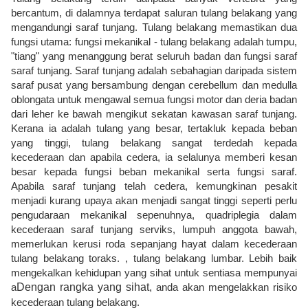
bercantum, di dalamnya terdapat saluran tulang belakang yang
mengandungi saraf tunjang. Tulang belakang memastikan dua
fungsi utama: fungsi mekanikal - tulang belakang adalah tumpu,
"tiang" yang menanggung berat seluruh badan dan fungsi saraf
saraf tunjang. Saraf tunjang adalah sebahagian daripada sistem
saraf pusat yang bersambung dengan cerebellum dan medulla
oblongata untuk mengawal semua fungsi motor dan deria badan
dari leher ke bawah mengikut sekatan kawasan saraf tunjang.
Kerana ia adalah tulang yang besar, tertakluk kepada beban
yang tinggi, tulang belakang sangat terdedah kepada
kecederaan dan apabila cedera, ia selalunya memberi kesan
besar kepada fungsi beban mekanikal serta fungsi saraf.
Apabila saraf tunjang telah cedera, kemungkinan pesakit
menjadi kurang upaya akan menjadi sangat tinggi seperti perlu
pengudaraan mekanikal sepenuhnya, quadriplegia dalam
kecederaan saraf tunjang serviks, lumpuh anggota bawah,
memerlukan kerusi roda sepanjang hayat dalam kecederaan
tulang belakang toraks. , tulang belakang lumbar. Lebih baik
mengekalkan kehidupan yang sihat untuk sentiasa mempunyai
a
Dengan rangka yang sihat,
anda akan mengelakkan risiko
kecederaan tulang belakang.