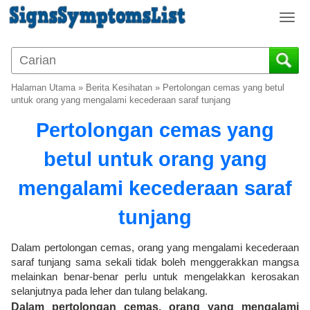
T
o
g
g
l
Halaman Utama
»
Berita Kesihatan
»
Pertolongan cemas yang betul
e
untuk orang yang mengalami kecederaan saraf tunjang
n
Pertolongan cemas yang
a
v
betul untuk orang yang
i
g
mengalami kecederaan saraf
a
t
tunjang
i
o
Dalam pertolongan cemas, orang yang mengalami kecederaan
n
saraf tunjang sama sekali tidak boleh menggerakkan mangsa
melainkan benar-benar perlu untuk mengelakkan kerosakan
selanjutnya pada leher dan tulang belakang.
Dalam pertolongan cemas, orang yang mengalami