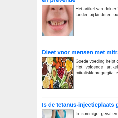
Het artikel van dokter
tanden bij kinderen, o
Dieet voor mensen met mitra
Goede voeding helpt 
Het volgende artik
mitralisklepregurgitatie
Is de tetanus-injectieplaats
In sommige gevallen 