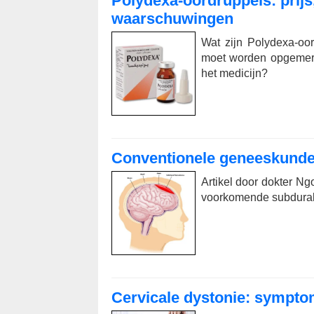
Polydexa-oordruppels: prijs
waarschuwingen
Wat zijn Polydexa-oo
moet worden opgemerkt
het medicijn?
Conventionele geneeskund
Artikel door dokter N
voorkomende subdurale
Cervicale dystonie: sympto