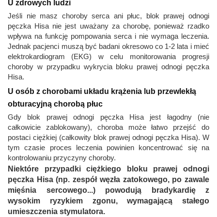
U zdrowych ludzi
Jeśli nie masz choroby serca ani płuc, blok prawej odnogi
pęczka Hisa nie jest uważany za chorobę, ponieważ rzadko
wpływa na funkcję pompowania serca i nie wymaga leczenia.
Jednak pacjenci muszą być badani okresowo co 1-2 lata i mieć
elektrokardiogram (EKG) w celu monitorowania progresji
choroby w przypadku wykrycia bloku prawej odnogi pęczka
Hisa.
U osób z chorobami układu krążenia lub przewlekłą
obturacyjną chorobą płuc
Gdy blok prawej odnogi pęczka Hisa jest łagodny (nie
całkowicie zablokowany), choroba może łatwo przejść do
postaci ciężkiej (całkowity blok prawej odnogi pęczka Hisa). W
tym czasie proces leczenia powinien koncentrować się na
kontrolowaniu przyczyny choroby.
Niektóre przypadki ciężkiego bloku prawej odnogi
pęczka Hisa (np. zespół węzła zatokowego, po zawale
mięśnia sercowego...) powodują bradykardię z
wysokim ryzykiem zgonu, wymagającą stałego
umieszczenia stymulatora.