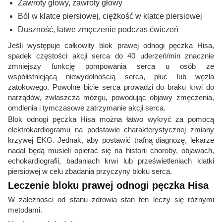
Zawroty głowy, zawroty głowy
Ból w klatce piersiowej, ciężkość w klatce piersiowej
Duszność, łatwe zmęczenie podczas ćwiczeń
Jeśli występuje całkowity blok prawej odnogi pęczka Hisa,
spadek częstości akcji serca do 40 uderzeń/min znacznie
zmniejszy funkcję pompowania serca u osób ze
współistniejącą niewydolnością serca, płuc lub węzła
zatokowego. Powolne bicie serca prowadzi do braku krwi do
narządów, zwłaszcza mózgu, powodując objawy zmęczenia,
omdlenia i tymczasowe zatrzymanie akcji serca.
Blok odnogi pęczka Hisa można łatwo wykryć za pomocą
elektrokardiogramu na podstawie charakterystycznej zmiany
krzywej EKG. Jednak, aby postawić trafną diagnozę, lekarze
nadal będą musieli opierać się na historii choroby, objawach,
echokardiografii, badaniach krwi lub prześwietleniach klatki
piersiowej w celu zbadania przyczyny bloku serca.
Leczenie bloku prawej odnogi pęczka Hisa
W zależności od stanu zdrowia stan ten leczy się różnymi
metodami.