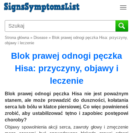
T
o
g
g
l
Strona główna
»
Disease
»
Blok prawej odnogi pęczka Hisa: przyczyny,
e
objawy i leczenie
n
Blok prawej odnogi pęczka
a
v
Hisa: przyczyny, objawy i
i
g
leczenie
a
t
i
Blok prawej odnogi pęczka Hisa nie jest poważnym
o
stanem, ale może prowadzić do duszności, kołatania
n
serca lub bólu w klatce piersiowej. Co więc powinieneś
zrobić, aby ustabilizować tętno i zapobiec postępowi
choroby?
Objawy spowolnienia akcji serca, zawroty głowy i zmęczenie