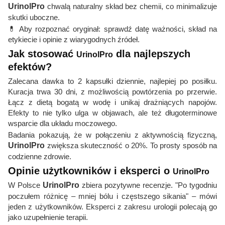
UrinolPro
chwalą naturalny skład bez chemii, co minimalizuje
skutki uboczne.
💊 Aby rozpoznać oryginał: sprawdź datę ważności, skład na
etykiecie i opinie z wiarygodnych źródeł.
Jak stosować
dla najlepszych
UrinolPro
efektów?
Zalecana dawka to 2 kapsułki dziennie, najlepiej po posiłku.
Kuracja trwa 30 dni, z możliwością powtórzenia po przerwie.
Łącz z dietą bogatą w wodę i unikaj drażniących napojów.
Efekty to nie tylko ulga w objawach, ale też długoterminowe
wsparcie dla układu moczowego.
Badania pokazują, że w połączeniu z aktywnością fizyczną,
UrinolPro
zwiększa skuteczność o 20%. To prosty sposób na
codzienne zdrowie.
Opinie użytkowników i eksperci o
UrinolPro
W Polsce
UrinolPro
zbiera pozytywne recenzje. "Po tygodniu
poczułem różnicę – mniej bólu i częstszego sikania" – mówi
jeden z użytkowników. Eksperci z zakresu urologii polecają go
jako uzupełnienie terapii.