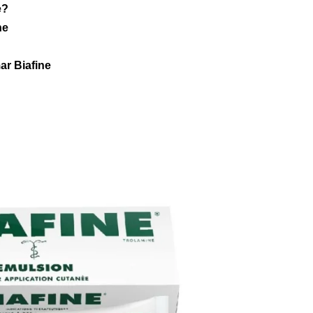
e?
ne
r Biafine