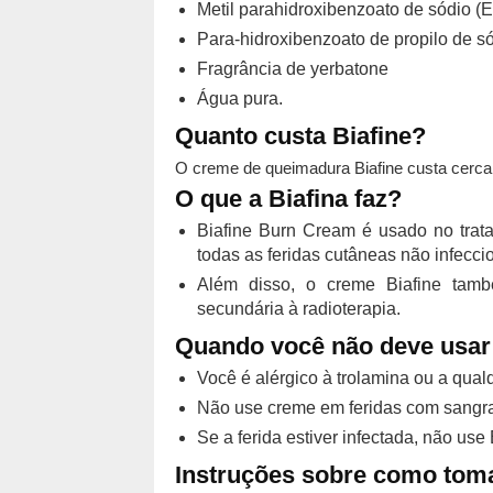
Metil parahidroxibenzoato de sódio (E
Para-hidroxibenzoato de propilo de s
Fragrância de yerbatone
Água pura.
Quanto custa Biafine?
O creme de queimadura Biafine custa cerca
O que a Biafina faz?
Biafine Burn Cream é usado no trat
todas as feridas cutâneas não infecci
Além disso, o creme Biafine tam
secundária à radioterapia.
Quando você não deve usar 
Você é alérgico à trolamina ou a qua
Não use creme em feridas com sangr
Se a ferida estiver infectada, não use 
Instruções sobre como toma