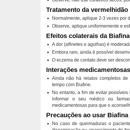
Tratamento da vermelhidão d
Normalmente, aplique 2-3 vezes por d
Observe, aplique uniformemente e es
Efeitos colaterais da Biafina
A dor (alfinetes e agulhas) é moderada
Embora raro, ainda é possível desenvo
O eczema de contato deve ser descon
Interações medicamentosas 
Ainda não há relatos completos d
tempo com Biafine.
No entanto, a fim de evitar possívei
informar o seu médico ou farma
medicamentosas para que o aconsel
Precauções ao usar Biafina
No caso de queimaduras o pacient
disseminação ou aparecimento de feri