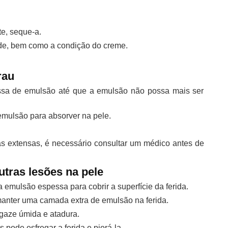
e, seque-a.
dade, bem como a condição do creme.
rau
ssa de emulsão até que a emulsão não possa mais ser
mulsão para absorver na pele.
 extensas, é necessário consultar um médico antes de
tras lesões na pele
a emulsão espessa para cobrir a superfície da ferida.
manter uma camada extra de emulsão na ferida.
gaze úmida e atadura.
 pode esfregar a ferida e piorá-la.