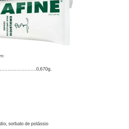
am:
………………….0,670g.
dio, sorbato de potássio