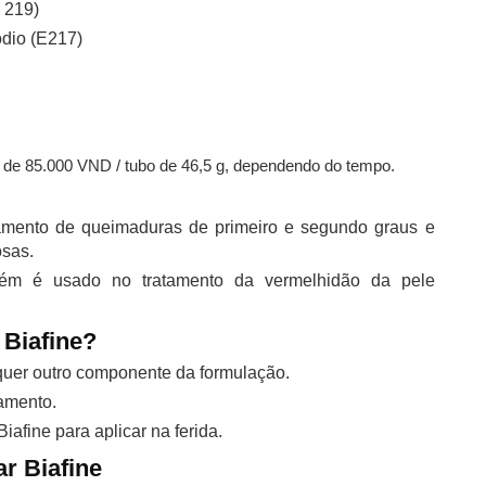
 219)
ódio (E217)
 de 85.000 VND / tubo de 46,5 g, dependendo do tempo.
amento de queimaduras de primeiro e segundo graus e
osas.
bém é usado no tratamento da vermelhidão da pele
Biafine?
lquer outro componente da formulação.
amento.
Biafine para aplicar na ferida.
r Biafine