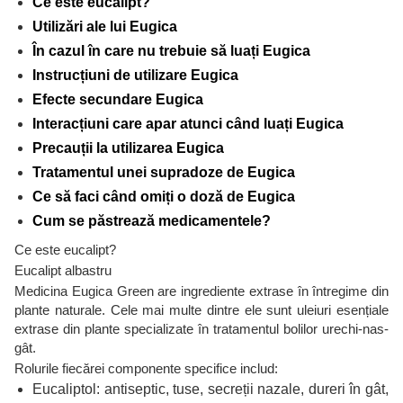
Ce este eucalipt?
Utilizări ale lui Eugica
În cazul în care nu trebuie să luați Eugica
Instrucțiuni de utilizare Eugica
Efecte secundare Eugica
Interacțiuni care apar atunci când luați Eugica
Precauții la utilizarea Eugica
Tratamentul unei supradoze de Eugica
Ce să faci când omiți o doză de Eugica
Cum se păstrează medicamentele?
Ce este eucalipt?
Eucalipt albastru
Medicina Eugica Green are ingrediente extrase în întregime din
plante naturale. Cele mai multe dintre ele sunt uleiuri esențiale
extrase din plante specializate în tratamentul bolilor urechi-nas-
gât.
Rolurile fiecărei componente specifice includ:
Eucaliptol: antiseptic, tuse, secreții nazale, dureri în gât,