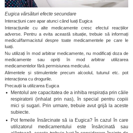
Eugica vărsături efecte secundare
Interacțiuni care apar atunci când luați Eugica
Interacțiunile cu alte medicamente cresc efectul reacțiilor
adverse. Pentru a evita această situație, trebuie să informați
medicul/farmacistul despre toate medicamentele pe care le
luați.
Nu utilizați în mod arbitrar medicamente, nu modificați doza de
medicamente sau opriți în mod arbitrar utilizarea
medicamentelor fără permisiunea medicului.
Alimentele și stimulentele precum alcoolul, tutunul etc. pot
interacționa cu drogurile.
Precauții la utilizarea Eugica
Mentolul are capacitatea de a inhiba respirația prin căile
respiratorii (inhalat prin nas), în special pentru copiii
mici și sugari. Prin urmare, trebuie avut grijă la aceste
subiecte.
Pot femeile însărcinate să ia Eugica? În cazul în care
utilizatorul medicamentului este însărcinată sau