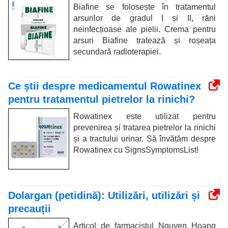
Biafine se folosește în tratamentul
arsurilor de gradul I și II, răni
neinfecțioase ale pielii. Crema pentru
arsuri Biafine tratează și roșeața
secundară radioterapiei.
Ce știi despre medicamentul Rowatinex
pentru tratamentul pietrelor la rinichi?
Rowatinex este utilizat pentru
prevenirea și tratarea pietrelor la rinichi
și a tractului urinar. Să învățăm despre
Rowatinex cu SignsSymptomsList!
Dolargan (petidină): Utilizări, utilizări și
precauții
Articol de farmacistul Nguyen Hoang