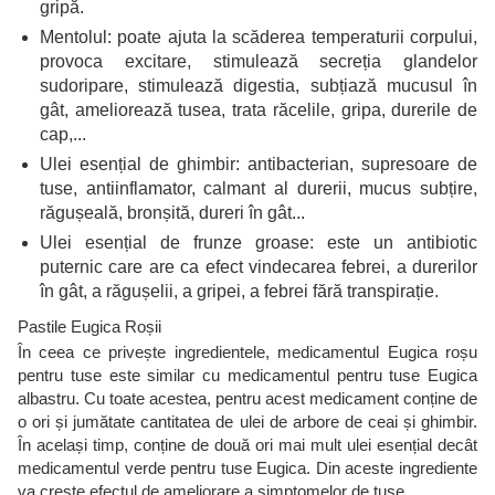
gripă.
Mentolul: poate ajuta la scăderea temperaturii corpului,
provoca excitare, stimulează secreția glandelor
sudoripare, stimulează digestia, subțiază mucusul în
gât, ameliorează tusea, trata răcelile, gripa, durerile de
cap,...
Ulei esențial de ghimbir: antibacterian, supresoare de
tuse, antiinflamator, calmant al durerii, mucus subțire,
răgușeală, bronșită, dureri în gât...
Ulei esențial de frunze groase: este un antibiotic
puternic care are ca efect vindecarea febrei, a durerilor
în gât, a răgușelii, a gripei, a febrei fără transpirație.
Pastile Eugica Roșii
În ceea ce privește ingredientele, medicamentul Eugica roșu
pentru tuse este similar cu medicamentul pentru tuse Eugica
albastru. Cu toate acestea, pentru acest medicament conține de
o ori și jumătate cantitatea de ulei de arbore de ceai și ghimbir.
În același timp, conține de două ori mai mult ulei esențial decât
medicamentul verde pentru tuse Eugica. Din aceste ingrediente
va crește efectul de ameliorare a simptomelor de tuse.