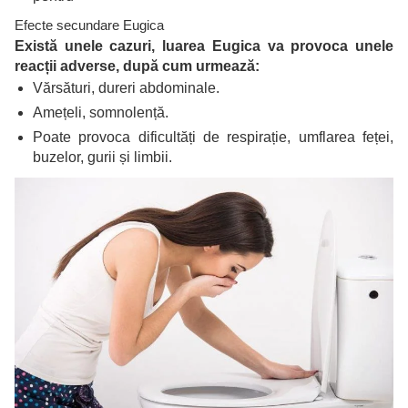
Efecte secundare Eugica
Există unele cazuri, luarea Eugica va provoca unele
reacții adverse, după cum urmează:
Vărsături, dureri abdominale.
Amețeli, somnolență.
Poate provoca dificultăți de respirație, umflarea feței,
buzelor, gurii și limbii.