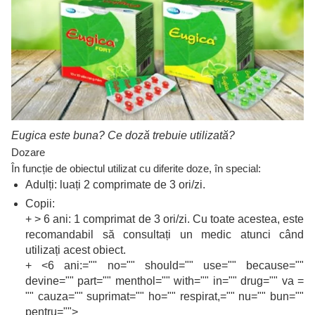
Eugica este buna? Ce doză trebuie utilizată?
Dozare
În funcție de obiectul utilizat cu diferite doze, în special:
Adulți: luați 2 comprimate de 3 ori/zi.
Copii:
+ > 6 ani: 1 comprimat de 3 ori/zi. Cu toate acestea, este
recomandabil să consultați un medic atunci când
utilizați acest obiect.
+ <6 ani:="" no="" should="" use="" because=""
devine="" part="" menthol="" with="" in="" drug="" va =
"" cauza="" suprimat="" ho="" respirat,="" nu="" bun=""
pentru="">