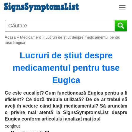
T
o
g
g
l
Acasă
»
Medicament
»
Lucruri de știut despre medicamentul pentru
e
tuse Eugica
n
Lucruri de știut despre
a
v
medicamentul pentru tuse
i
g
Eugica
a
t
i
Ce este eucalipt? Cum funcționează Eugica pentru a fi
o
eficient? Ce doză trebuie utilizată? De ce ar trebui să
n
aveți în vedere când luați medicamentul? Să aruncăm
o privire mai atentă la SignsSymptomsList despre
Eugica conform articolului analizat mai jos!
conţinut