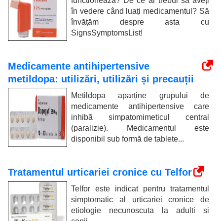
functioneazã? De ce ar trebui să aveți
în vedere când luați medicamentul? Să
învățăm despre asta cu
SignsSymptomsList!
Medicamente antihipertensive
metildopa: utilizări, utilizări și precauții
Metildopa aparține grupului de
medicamente antihipertensive care
inhibă simpatomimeticul central
(paralizie). Medicamentul este
disponibil sub formă de tablete...
Tratamentul urticariei cronice cu Telfor
Telfor este indicat pentru tratamentul
simptomatic al urticariei cronice de
etiologie necunoscuta la adulti si