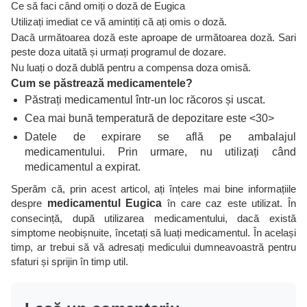
Ce să faci când omiți o doză de Eugica
Utilizați imediat ce vă amintiți că ați omis o doză.
Dacă următoarea doză este aproape de următoarea doză. Sari
peste doza uitată și urmați programul de dozare.
Nu luați o doză dublă pentru a compensa doza omisă.
Cum se păstrează medicamentele?
Păstrați medicamentul într-un loc răcoros și uscat.
Cea mai bună temperatură de depozitare este <30>
Datele de expirare se află pe ambalajul
medicamentului. Prin urmare, nu utilizați când
medicamentul a expirat.
Sperăm că, prin acest articol, ați înțeles mai bine informațiile
despre
medicamentul Eugica
în care caz este utilizat. În
consecință, după utilizarea medicamentului, dacă există
simptome neobișnuite, încetați să luați medicamentul. În același
timp, ar trebui să vă adresați medicului dumneavoastră pentru
sfaturi și sprijin în timp util.