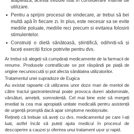
alăptează, acesta trebuie luat în considerare înainte de
utilizare.
Pentru a sprijini procesul de vindecare, ar trebui să bei
multă apă în fiecare zi. In plus, este necesar sa se evite
mediile poluate, mediile reci precum si evitarea folosirii
stimulentelor.
Construiți o dietă sănătoasă, științifică, odihniți-vă și
faceți exerciții fizice potrivite pentru dvs.
Ar trebui să alegeți să cumpărați medicamente de la farmacii de
renume. Produsele contrafăcute se pot răspândi pe piață de
origine necunoscută și pot afecta sănătatea utilizatorilor.
Tratamentul unei supradoze de Eugica
Au existat rapoarte că utilizarea unor doze mari de mentol de
către tractul gastrointestinal poate provoca dureri abdominale,
vărsături, amețeli, somnolență. Cel mai bine este să mergeți
imediat la cea mai apropiată unitate medicală pentru asistență
de urgență promptă dacă apar simptome neobișnuite.
Rețineți că trebuie să aveți cu dvs. medicamentul pe care l-ați
luat, astfel încât să puteți ajuta medicul în procesul de
descoperire a cauzei și oferirea unui tratament ușor și rapid.