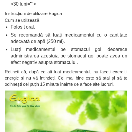
<30 luni="">
Instrucțiuni de utilizare Eugica
Cum se utilizează
Folosit oral.
Se recomandă să luați medicamentul cu o cantitate
adecvată de apă (250 ml).
Luați medicamentul pe stomacul gol, deoarece
administrarea acestuia pe stomacul gol poate avea un
efect negativ asupra stomacului.
Rețineți că, după ce ați luat medicamentul, nu faceți exerciții
energic și nu vă întindeți. Cel mai bine este să stai și să te
odihnești cel puțin 15 minute înainte de a face alte lucruri.