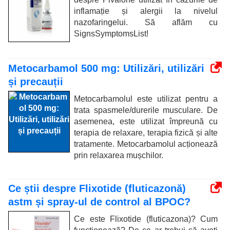
inflamație și alergii la nivelul
nazofaringelui. Să aflăm cu
SignsSymptomsList!
Metocarbamol 500 mg: Utilizări, utilizări
și precauții
Metocarbamolul este utilizat pentru a
trata spasmele/durerile musculare. De
asemenea, este utilizat împreună cu
terapia de relaxare, terapia fizică și alte
tratamente. Metocarbamolul acționează
prin relaxarea mușchilor.
Ce știi despre Flixotide (fluticazonă)
astm și spray-ul de control al BPOC?
Ce este Flixotide (fluticazona)? Cum