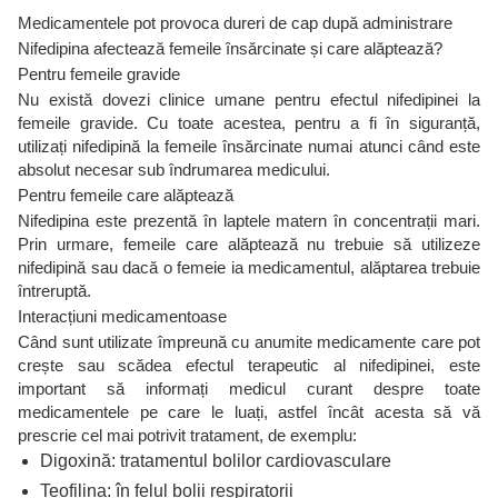
Medicamentele pot provoca dureri de cap după administrare
Nifedipina afectează femeile însărcinate și care alăptează?
Pentru femeile gravide
Nu există dovezi clinice umane pentru efectul nifedipinei la
femeile gravide. Cu toate acestea, pentru a fi în siguranță,
utilizați nifedipină la femeile însărcinate numai atunci când este
absolut necesar sub îndrumarea medicului.
Pentru femeile care alăptează
Nifedipina este prezentă în laptele matern în concentrații mari.
Prin urmare, femeile care alăptează nu trebuie să utilizeze
nifedipină sau dacă o femeie ia medicamentul, alăptarea trebuie
întreruptă.
Interacțiuni medicamentoase
Când sunt utilizate împreună cu anumite medicamente care pot
crește sau scădea efectul terapeutic al nifedipinei, este
important să informați medicul curant despre toate
medicamentele pe care le luați, astfel încât acesta să vă
prescrie cel mai potrivit tratament, de exemplu:
Digoxină: tratamentul bolilor cardiovasculare
Teofilina: în felul bolii respiratorii