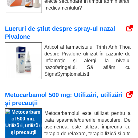
efecte secundare în timpul administrării
medicamentului?
Lucruri de știut despre spray-ul nazal
Pivalone
Articol al farmacistului Trinh Anh Thoa
despre Pivalone utilizat în cazurile de
inflamație și alergii la nivelul
nazofaringelui. Să aflăm cu
SignsSymptomsList!
Metocarbamol 500 mg: Utilizări, utilizări
și precauții
Metocarbamolul este utilizat pentru a
trata spasmele/durerile musculare. De
asemenea, este utilizat împreună cu
terapia de relaxare, terapia fizică și alte