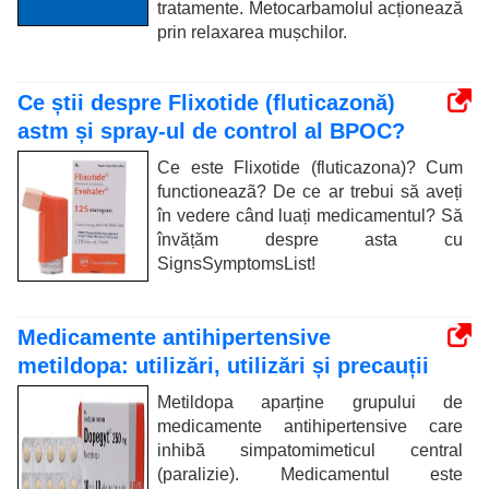
tratamente. Metocarbamolul acționează
prin relaxarea mușchilor.
Ce știi despre Flixotide (fluticazonă)
astm și spray-ul de control al BPOC?
Ce este Flixotide (fluticazona)? Cum
functioneazã? De ce ar trebui să aveți
în vedere când luați medicamentul? Să
învățăm despre asta cu
SignsSymptomsList!
Medicamente antihipertensive
metildopa: utilizări, utilizări și precauții
Metildopa aparține grupului de
medicamente antihipertensive care
inhibă simpatomimeticul central
(paralizie). Medicamentul este