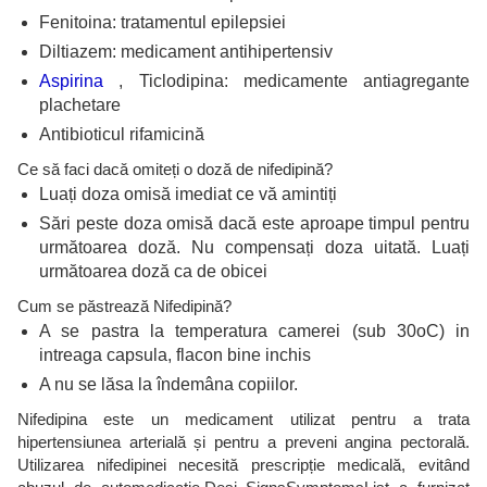
Fenitoina: tratamentul epilepsiei
Diltiazem: medicament antihipertensiv
Aspirina
, Ticlodipina: medicamente antiagregante
plachetare
Antibioticul rifamicină
Ce să faci dacă omiteți o doză de nifedipină?
Luați doza omisă imediat ce vă amintiți
Sări peste doza omisă dacă este aproape timpul pentru
următoarea doză. Nu compensați doza uitată. Luați
următoarea doză ca de obicei
Cum se păstrează Nifedipină?
A se pastra la temperatura camerei (sub 30oC) in
intreaga capsula, flacon bine inchis
A nu se lăsa la îndemâna copiilor.
Nifedipina este un medicament utilizat pentru a trata
hipertensiunea arterială și pentru a preveni angina pectorală.
Utilizarea nifedipinei necesită prescripție medicală, evitând