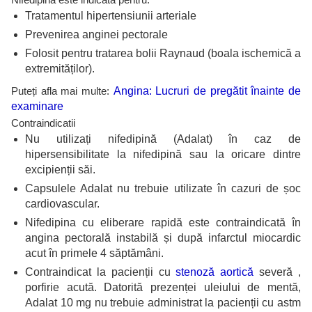
Tratamentul
hipertensiunii arteriale
Prevenirea
anginei pectorale
Folosit pentru tratarea bolii Raynaud (boala ischemică a
extremităților).
Puteți afla mai multe:
Angina: Lucruri de pregătit înainte de
examinare
Contraindicatii
Nu utilizați nifedipină (Adalat) în caz de
hipersensibilitate la nifedipină sau la oricare dintre
excipienții săi.
Capsulele Adalat nu trebuie utilizate în cazuri de șoc
cardiovascular.
Nifedipina cu eliberare rapidă este contraindicată în
angina pectorală instabilă și după infarctul miocardic
acut în primele 4 săptămâni.
Contraindicat la pacienții cu
stenoză aortică
severă ,
porfirie acută. Datorită prezenței uleiului de mentă,
Adalat 10 mg nu trebuie administrat la pacienții cu astm