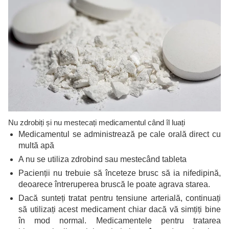
Nu zdrobiți și nu mestecați medicamentul când îl luați
Medicamentul se administrează pe cale orală direct cu
multă apă
A nu se utiliza zdrobind sau mestecând tableta
Pacienții nu trebuie să înceteze brusc să ia nifedipină,
deoarece întreruperea bruscă le poate agrava starea.
Dacă sunteți tratat pentru tensiune arterială, continuați
să utilizați acest medicament chiar dacă vă simțiți bine
în mod normal. Medicamentele pentru tratarea