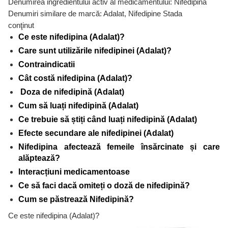
Denumirea ingredientului activ al medicamentului: Nifedipină
Denumiri similare de marcă: Adalat, Nifedipine Stada
conţinut
Ce este nifedipina (Adalat)?
Care sunt utilizările nifedipinei (Adalat)?
Contraindicatii
Cât costă nifedipina (Adalat)?
Doza de nifedipină (Adalat)
Cum să luați nifedipină (Adalat)
Ce trebuie să știți când luați nifedipină (Adalat)
Efecte secundare ale nifedipinei (Adalat)
Nifedipina afectează femeile însărcinate și care
alăptează?
Interacțiuni medicamentoase
Ce să faci dacă omiteți o doză de nifedipină?
Cum se păstrează Nifedipină?
Ce este nifedipina (Adalat)?