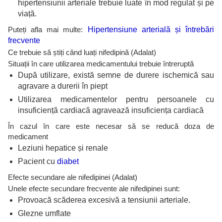
hipertensiunii arteriale trebuie luate în mod regulat și pe
viață.
Puteți afla mai multe:
Hipertensiune arterială și întrebări
frecvente
Ce trebuie să știți când luați nifedipină (Adalat)
Situații în care utilizarea medicamentului trebuie întreruptă
După utilizare, există semne de durere ischemică sau
agravare a durerii în piept
Utilizarea medicamentelor pentru persoanele cu
insuficiență cardiacă agravează insuficiența cardiacă
În cazul în care este necesar să se reducă doza de
medicament
Leziuni hepatice și renale
Pacient cu
diabet
Efecte secundare ale nifedipinei (Adalat)
Unele efecte secundare frecvente ale nifedipinei sunt:
Provoacă scăderea excesivă a tensiunii arteriale.
Glezne umflate