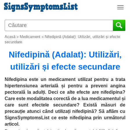
T
o
g
g
l
Acasă
»
Medicament
»
Nifedipină (Adalat): Utilizări, utilizări și efecte
e
secundare
n
Nifedipină (Adalat): Utilizări,
a
v
utilizări și efecte secundare
i
g
a
Nifedipina este un medicament utilizat pentru a trata
t
hipertensiunea arterială și pentru a preveni angina
i
pectorală la adulți. Deci ce alte efecte are nifedipina?
o
Care este modalitatea corectă de a lua medicamentul și
n
care sunt efectele secundare? Există măsuri de
precauție atunci când utilizați nifedipină? Să aflăm cu
SignsSymptomsList ce este nifedipina prin următorul
articol.