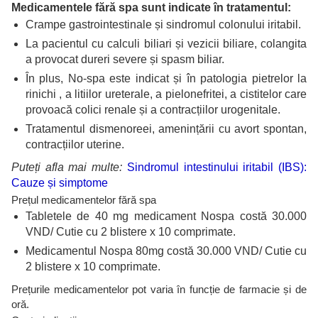
Medicamentele fără spa sunt indicate în tratamentul:
Crampe gastrointestinale și sindromul colonului iritabil.
La pacientul cu calculi biliari și vezicii biliare,
colangita
a provocat dureri severe și spasm biliar.
În plus, No-spa este indicat și în patologia pietrelor la
rinichi , a litiilor ureterale, a pielonefritei, a cistitelor care
provoacă colici renale și a contracțiilor urogenitale.
Tratamentul dismenoreei, amenințării cu avort spontan,
contracțiilor uterine.
Puteți afla mai multe:
Sindromul intestinului iritabil (IBS):
Cauze și simptome
Prețul medicamentelor fără spa
Tabletele de 40 mg medicament Nospa costă 30.000
VND/ Cutie cu 2 blistere x 10 comprimate.
Medicamentul Nospa 80mg costă 30.000 VND/ Cutie cu
2 blistere x 10 comprimate.
Prețurile medicamentelor pot varia în funcție de farmacie și de
oră.