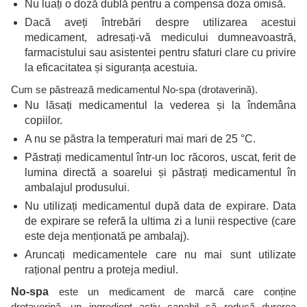
Nu luați o doză dublă pentru a compensa doza omisă.
Dacă aveți întrebări despre utilizarea acestui
medicament, adresați-vă medicului dumneavoastră,
farmacistului sau asistentei pentru sfaturi clare cu privire
la eficacitatea și siguranța acestuia.
Cum se păstrează medicamentul No-spa (drotaverină).
Nu lăsați medicamentul la vederea și la îndemâna
copiilor.
A nu se păstra la temperaturi mai mari de 25 °C.
Păstrați medicamentul într-un loc răcoros, uscat, ferit de
lumina directă a soarelui și păstrați medicamentul în
ambalajul produsului.
Nu utilizați medicamentul după data de expirare. Data
de expirare se referă la ultima zi a lunii respective (care
este deja menționată pe ambalaj).
Aruncați medicamentele care nu mai sunt utilizate
rațional pentru a proteja mediul.
No-spa
este un medicament de marcă care conține
drotaverină, un ingredient activ capabil să reducă durerea