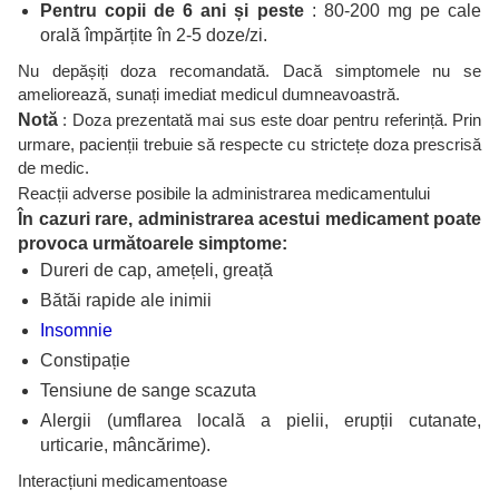
Pentru copii de 6 ani și peste
: 80-200 mg pe cale
orală împărțite în 2-5 doze/zi.
Nu depășiți doza recomandată. Dacă simptomele nu se
ameliorează, sunați imediat medicul dumneavoastră.
Notă
: Doza prezentată mai sus este doar pentru referință. Prin
urmare, pacienții trebuie să respecte cu strictețe doza prescrisă
de medic.
Reacții adverse posibile la administrarea medicamentului
În cazuri rare, administrarea acestui medicament poate
provoca următoarele simptome:
Dureri de cap, amețeli, greață
Bătăi rapide ale inimii
Insomnie
Constipație
Tensiune de sange scazuta
Alergii (umflarea locală a pielii, erupții cutanate,
urticarie, mâncărime).
Interacțiuni medicamentoase