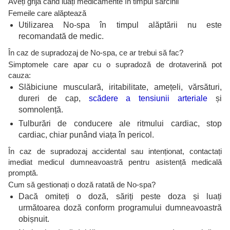
Aveți grijă când luați medicamente în timpul sarcinii
Femeile care alăptează
Utilizarea No-spa în timpul alăptării nu este
recomandată de medic.
În caz de supradozaj de No-spa, ce ar trebui să fac?
Simptomele care apar cu o supradoză de drotaverină pot
cauza:
Slăbiciune musculară, iritabilitate, amețeli, vărsături,
dureri de cap,
scădere a tensiunii arteriale
și
somnolență.
Tulburări de conducere ale ritmului cardiac, stop
cardiac, chiar punând viața în pericol.
În caz de supradozaj accidental sau intenționat, contactați
imediat medicul dumneavoastră pentru asistență medicală
promptă.
Cum să gestionați o doză ratată de No-spa?
Dacă omiteți o doză, săriți peste doza și luați
următoarea doză conform programului dumneavoastră
obișnuit.