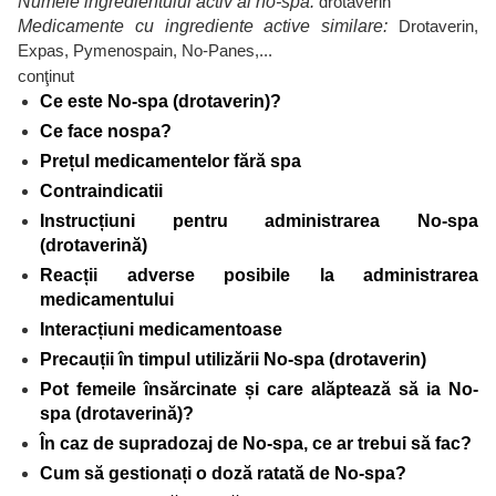
Numele ingredientului activ al no-spa:
drotaverin
Medicamente cu ingrediente active similare:
Drotaverin,
Expas, Pymenospain, No-Panes,...
conţinut
Ce este No-spa (drotaverin)?
Ce face nospa?
Prețul medicamentelor fără spa
Contraindicatii
Instrucțiuni pentru administrarea No-spa
(drotaverină)
Reacții adverse posibile la administrarea
medicamentului
Interacțiuni medicamentoase
Precauții în timpul utilizării No-spa (drotaverin)
Pot femeile însărcinate și care alăptează să ia No-
spa (drotaverină)?
În caz de supradozaj de No-spa, ce ar trebui să fac?
Cum să gestionați o doză ratată de No-spa?