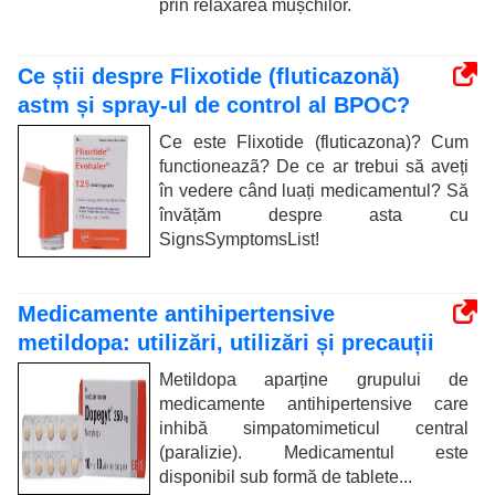
prin relaxarea mușchilor.
Ce știi despre Flixotide (fluticazonă)
astm și spray-ul de control al BPOC?
Ce este Flixotide (fluticazona)? Cum
functioneazã? De ce ar trebui să aveți
în vedere când luați medicamentul? Să
învățăm despre asta cu
SignsSymptomsList!
Medicamente antihipertensive
metildopa: utilizări, utilizări și precauții
Metildopa aparține grupului de
medicamente antihipertensive care
inhibă simpatomimeticul central
(paralizie). Medicamentul este
disponibil sub formă de tablete...