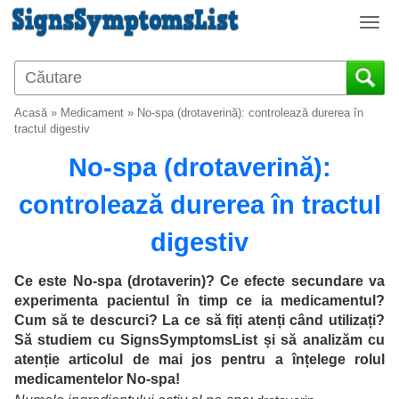
T
o
g
g
l
Acasă
»
Medicament
»
No-spa (drotaverină): controlează durerea în
e
tractul digestiv
n
No-spa (drotaverină):
a
v
controlează durerea în tractul
i
g
digestiv
a
t
i
Ce este No-spa (drotaverin)? Ce efecte secundare va
o
experimenta pacientul în timp ce ia medicamentul?
n
Cum să te descurci? La ce să fiți atenți când utilizați?
Să studiem cu SignsSymptomsList și să analizăm cu
atenție articolul de mai jos pentru a înțelege rolul
medicamentelor No-spa!