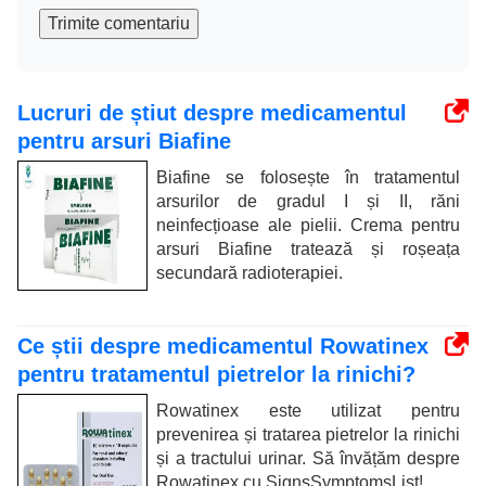
Trimite comentariu
Lucruri de știut despre medicamentul
pentru arsuri Biafine
Biafine se folosește în tratamentul
arsurilor de gradul I și II, răni
neinfecțioase ale pielii. Crema pentru
arsuri Biafine tratează și roșeața
secundară radioterapiei.
Ce știi despre medicamentul Rowatinex
pentru tratamentul pietrelor la rinichi?
Rowatinex este utilizat pentru
prevenirea și tratarea pietrelor la rinichi
și a tractului urinar. Să învățăm despre
Rowatinex cu SignsSymptomsList!