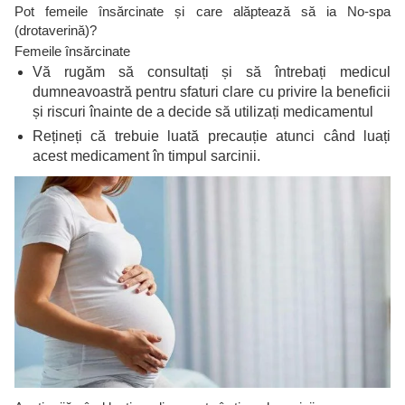
Pot femeile însărcinate și care alăptează să ia No-spa
(drotaverină)?
Femeile însărcinate
Vă rugăm să consultați și să întrebați medicul
dumneavoastră pentru sfaturi clare cu privire la beneficii
și riscuri înainte de a decide să utilizați medicamentul
Rețineți că trebuie luată precauție atunci când luați
acest medicament în timpul sarcinii.