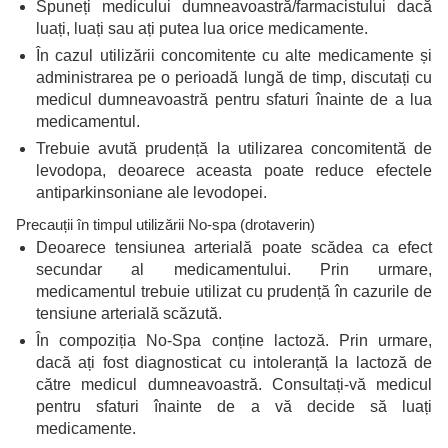
Spuneți medicului dumneavoastră/farmacistului dacă
luați, luați sau ați putea lua orice medicamente.
În cazul utilizării concomitente cu alte medicamente și
administrarea pe o perioadă lungă de timp, discutați cu
medicul dumneavoastră pentru sfaturi înainte de a lua
medicamentul.
Trebuie avută prudență la utilizarea concomitentă de
levodopa, deoarece aceasta poate reduce efectele
antiparkinsoniane ale levodopei.
Precauții în timpul utilizării No-spa (drotaverin)
Deoarece tensiunea arterială poate scădea ca efect
secundar al medicamentului. Prin urmare,
medicamentul trebuie utilizat cu prudență în cazurile de
tensiune arterială scăzută.
În compoziția No-Spa conține lactoză. Prin urmare,
dacă ați fost diagnosticat cu intoleranță la lactoză de
către medicul dumneavoastră. Consultați-vă medicul
pentru sfaturi înainte de a vă decide să luați
medicamente.