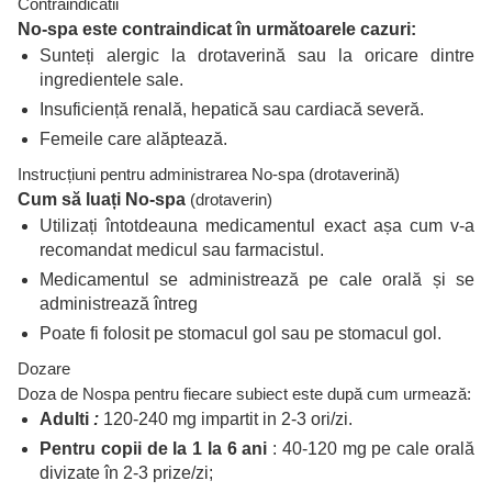
Contraindicatii
No-spa este contraindicat în următoarele cazuri:
Sunteți alergic la drotaverină sau la oricare dintre
ingredientele sale.
Insuficiență renală, hepatică sau cardiacă severă.
Femeile care alăptează.
Instrucțiuni pentru administrarea No-spa (drotaverină)
Cum să luați No-spa
(drotaverin)
Utilizați întotdeauna medicamentul exact așa cum v-a
recomandat medicul sau farmacistul.
Medicamentul se administrează pe cale orală și se
administrează întreg
Poate fi folosit pe stomacul gol sau pe stomacul gol.
Dozare
Doza de Nospa pentru fiecare subiect este după cum urmează:
Adulti
:
120-240 mg impartit in 2-3 ori/zi.
Pentru copii de la 1 la 6 ani
: 40-120 mg pe cale orală
divizate în 2-3 prize/zi;