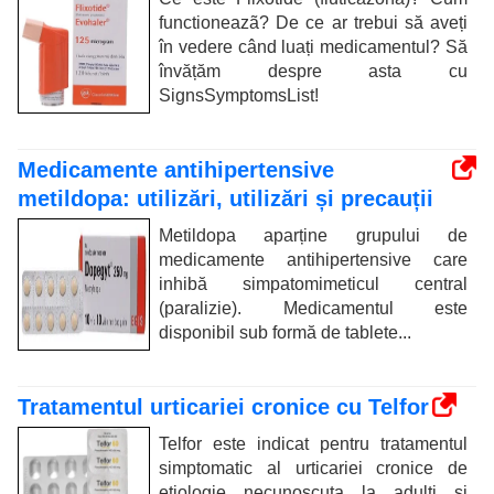
functioneazã? De ce ar trebui să aveți
în vedere când luați medicamentul? Să
învățăm despre asta cu
SignsSymptomsList!
Medicamente antihipertensive
metildopa: utilizări, utilizări și precauții
Metildopa aparține grupului de
medicamente antihipertensive care
inhibă simpatomimeticul central
(paralizie). Medicamentul este
disponibil sub formă de tablete...
Tratamentul urticariei cronice cu Telfor
Telfor este indicat pentru tratamentul
simptomatic al urticariei cronice de
etiologie necunoscuta la adulti si