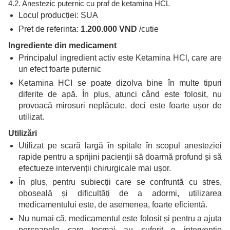
4.2. Anestezic puternic cu praf de ketamina HCL
Locul producției: SUA
Pret de referinta:
1.200.000 VND
/cutie
Ingrediente din medicament
Principalul ingredient activ este Ketamina HCl, care are
un efect foarte puternic
Ketamina HCI se poate dizolva bine în multe tipuri
diferite de apă. În plus, atunci când este folosit, nu
provoacă mirosuri neplăcute, deci este foarte ușor de
utilizat.
Utilizări
Utilizat pe scară largă în spitale în scopul anesteziei
rapide pentru a sprijini pacienții să doarmă profund și să
efectueze intervenții chirurgicale mai ușor.
În plus, pentru subiecții care se confruntă cu stres,
oboseală și dificultăți de a adormi, utilizarea
medicamentului este, de asemenea, foarte eficientă.
Nu numai că, medicamentul este folosit și pentru a ajuta
persoanele care tocmai au suferit o intervenție