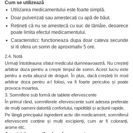
Cum se utilizează
Utilizarea medicamentului este foarte simplă.
Doar pulverizați sau amestecați cu apă de băut.
Rețineți că nu se amestecă cu suc de lămâie, deoarece
poate limita efectul medicamentului.
Caracteristici: functioneaza dupa doar cateva secunde
si iti ofera un somn de aproximativ 5 ore.
2.4. Notă
Urmați întotdeauna sfatul medicului dumneavoastră. Nu creșteți
arbitrar doza pentru a crește timpul de somn. Acest lucru este
pentru a evita abuzul de droguri. În plus, dacă creșteți în mod
arbitrar doza pentru a-l folosi, va fi foarte periculos și poate
provoca moartea.
3. Somnifere sub formă de tablete efervescente
În primul rând, somniferele efervescente sunt adesea preferate
de mulți oameni datorită confortului, rapidității și acțiunii rapide.
Pe lângă principalul ingredient activ din medicament, somniferul
efervescent conține și mulți excipienți, cum ar fi coloranți,
arome etc.