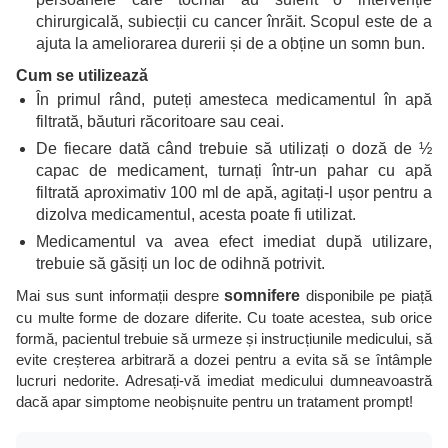
chirurgicală, subiecții cu cancer înrăit. Scopul este de a
ajuta la ameliorarea durerii și de a obține un somn bun.
Cum se utilizează
În primul rând, puteți amesteca medicamentul în apă
filtrată, băuturi răcoritoare sau ceai.
De fiecare dată când trebuie să utilizați o doză de ½
capac de medicament, turnați într-un pahar cu apă
filtrată aproximativ 100 ml de apă, agitați-l ușor pentru a
dizolva medicamentul, acesta poate fi utilizat.
Medicamentul va avea efect imediat după utilizare,
trebuie să găsiți un loc de odihnă potrivit.
Mai sus sunt informații despre
somnifere
disponibile pe piață
cu multe forme de dozare diferite. Cu toate acestea, sub orice
formă, pacientul trebuie să urmeze și instrucțiunile medicului, să
evite creșterea arbitrară a dozei pentru a evita să se întâmple
lucruri nedorite. Adresați-vă imediat medicului dumneavoastră
dacă apar simptome neobișnuite pentru un tratament prompt!