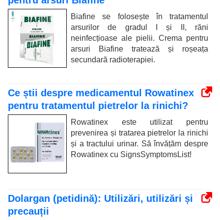
pentru arsuri Biafine
Biafine se folosește în tratamentul
arsurilor de gradul I și II, răni
neinfecțioase ale pielii. Crema pentru
arsuri Biafine tratează și roșeața
secundară radioterapiei.
Ce știi despre medicamentul Rowatinex
pentru tratamentul pietrelor la rinichi?
Rowatinex este utilizat pentru
prevenirea și tratarea pietrelor la rinichi
și a tractului urinar. Să învățăm despre
Rowatinex cu SignsSymptomsList!
Dolargan (petidină): Utilizări, utilizări și
precauții