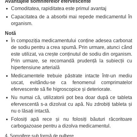
Avantajele somniferelor efervescente
Comoditatea, rapiditatea este primul avantaj
Capacitatea de a absorbi mai repede medicamentul în
organism.
Notă
În compoziția medicamentului conține adesea carbonat
de sodiu pentru a crea spumă. Prin urmare, atunci când
este utilizat, va crește conținutul de sodiu din organism.
Prin urmare, se recomandă prudență la subiecții cu
hipertensiune arterială
Medicamentele trebuie păstrate intacte într-un mediu
uscat, evitându-se ca fenomenul comprimatelor
efervescente să fie higroscopice și deteriorate.
Nu numai că, utilizatorii pot bea doar după ce tableta
efervescentă s-a dizolvat cu apă. Nu zdrobiți tableta și
nu o lăsați intactă.
Folosiți apă rece și nu folosiți băuturi răcoritoare
carbogazoase pentru a dizolva medicamentul.
4. Somnifere sub formă de pulbere