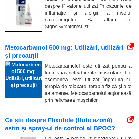
despre Pivalone utilizat în cazurile de
inflamație și alergii la nivelul
nazofaringelui. Să aflăm cu
SignsSymptomsList!
Metocarbamol 500 mg: Utilizări, utilizări
și precauții
Metocarbamolul este utilizat pentru a
trata spasmele/durerile musculare. De
asemenea, este utilizat împreună cu
terapia de relaxare, terapia fizică și alte
tratamente. Metocarbamolul acționează
prin relaxarea mușchilor.
Ce știi despre Flixotide (fluticazonă)
astm și spray-ul de control al BPOC?
Ce este Flixotide (fluticazona)? Cum