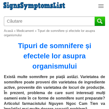
T
o
g
g
l
Acasă
»
Medicament
»
Tipuri de somnifere și efectele lor asupra
e
organismului
n
Tipuri de somnifere și
a
v
efectele lor asupra
i
g
organismului
a
t
i
Există multe somnifere pe piață astăzi. Varietatea de
o
somnifere poate proveni din varietatea de ingrediente
n
active, provenite din varietatea de locuri de producție.
În prezent, problema de care sunt interesați mulți
oameni este în ce forme de somnifere sunt preparate?
Articolul farmacistului Nguyen Ngoc Cam Tien va
împărtăși mai multe despre această problemă.